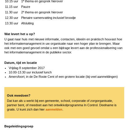
e
10.15 uur
1
thema en gesprek hierover
11.15 uur
Pauze
e
11.30 uur
2
thema en gesprek hierover
12.30 uur
Plenaire samenvatting inclusief broodje
13.30 uur
Afsluiting
Wat levert het u op?
U gaat naar huis met nieuwe informatie, contacten, ideeën en praktisch houvast hoe
het informatiemanagement in uw organisatie naar een hoger plan te brengen. Maar
ook met een goed gevoel omdat u een bijdrage levert aan de professionalisering van
het informatiemanagement in de publieke sector.
Datum, tijd en locatie
Vrijdag 8 september 2017
10.00-13.30 uur inclusief lunch
Amersfoort; in de De Rooie Cent of een grotere locatie (bij veel aanmeldingen)
Ook meedoen?
Dat kan als u werkt bij een gemeente, school, corporatie of zorgorganisatie,
partner bent, of meedoet aan het ontwikkelprogramma In Control. Deelname is
gratis. U kunt zich dan hier
aanmelden
.
Begeleidingsgroep