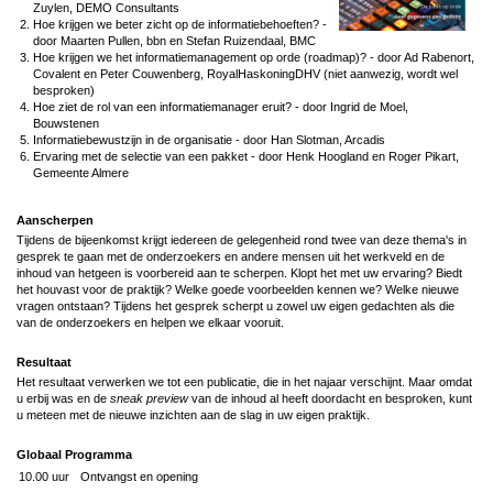
Zuylen, DEMO Consultants
Hoe krijgen we beter zicht op de informatiebehoeften? -
door Maarten Pullen, bbn en Stefan Ruizendaal, BMC
Hoe krijgen we het informatiemanagement op orde (roadmap)? - door Ad Rabenort,
Covalent en Peter Couwenberg, RoyalHaskoningDHV (niet aanwezig, wordt wel
besproken)
Hoe ziet de rol van een informatiemanager eruit? - door Ingrid de Moel,
Bouwstenen
Informatiebewustzijn in de organisatie - door Han Slotman, Arcadis
Ervaring met de selectie van een pakket - door Henk Hoogland en Roger Pikart,
Gemeente Almere
Aanscherpen
Tijdens de bijeenkomst krijgt iedereen de gelegenheid rond twee van deze thema's in
gesprek te gaan met de onderzoekers en andere mensen uit het werkveld en de
inhoud van hetgeen is voorbereid aan te scherpen. Klopt het met uw ervaring? Biedt
het houvast voor de praktijk? Welke goede voorbeelden kennen we? Welke nieuwe
vragen ontstaan? Tijdens het gesprek scherpt u zowel uw eigen gedachten als die
van de onderzoekers en helpen we elkaar vooruit.
Resultaat
Het resultaat verwerken we tot een publicatie, die in het najaar verschijnt. Maar omdat
u erbij was en de
sneak preview
van de inhoud al heeft doordacht en besproken, kunt
u meteen met de nieuwe inzichten aan de slag in uw eigen praktijk.
Globaal Programma
10.00 uur
Ontvangst en opening