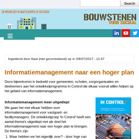
Search
Overslaan
en
Search
naar
de
inhoud
gaan
Ingediend door
Gast (niet gecontroleerd)
op
vr /28/07/2017 - 12:47
Informatiemanagement naar een hoger plan
Deze bijeenkomst is bedoeld voor gemeenten, scholen, zorgorganisaties en
deelnemers aan het ontwikkelprogramma In Control die elkaar vooruit willen helpen op
het gebied van informatiemanagement.
Informatiemanagement meer uitgediept
We gaan het met elkaar hebben over
informatiemanagement voor vastgoed- en
facilitymanagers. De ontwikkelgroep 'In Control' heeft een
aantal thema's uitgediept met als doel het
informatiemanagement naar een hoger plan te brengen.
De thema's zijn:
Waar hebben we het eigenlijk over? - door Inge van