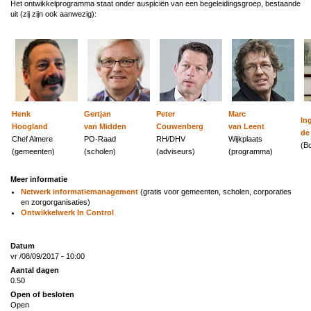
Het ontwikkelprogramma staat onder auspiciën van een begeleidingsgroep, bestaande
uit (zij zijn ook aanwezig):
Henk
Gertjan
Peter
Marc
In
Hoogland
van Midden
Couwenberg
van Leent
de
Chef Almere
PO-Raad
RH/DHV
Wijkplaats
(B
(gemeenten)
(scholen)
(adviseurs)
(programma)
Meer informatie
Netwerk informatiemanagement
(gratis voor gemeenten, scholen, corporaties
en zorgorganisaties)
Ontwikkelwerk In Control
Datum
vr /08/09/2017 - 10:00
Aantal dagen
0.50
Open of besloten
Open