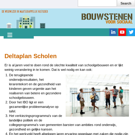
Search
Overslaan
en
Search
naar
de
inhoud
gaan
Deltaplan Scholen
Er is al jaren veel te doen rond de slechte kwaliteit van schoolgebouwen en er lijkt
weinig verandering in te komen. Dat is wel nodig en kan ook:
De teruglopende
Image
onderwijsresultaten, het
lerarentekort en de gezondheid van
kinderen geven urgentie aan het
realiseren van betere en gezondere
schoolgebouwen.
Door het IBO ligt er een
gezamenlijke probleemanalyse op
tafel.
Het verkiezingsprogramma's van de
landelijke politiek en de
collegeprogramma's van gemeenten barsten van ambities rond onderwijs,
gezondheid en gelijke kansen.
En het werkveld heeft afgelopen jaren ervaring opgedaan met zaken die nodig zijn