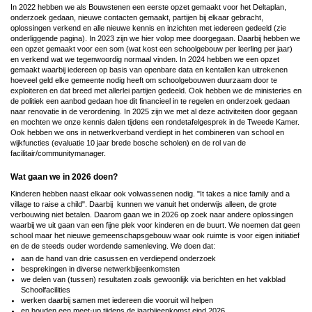
In 2022 hebben we als Bouwstenen een eerste opzet gemaakt voor het Deltaplan,
onderzoek gedaan, nieuwe contacten gemaakt, partijen bij elkaar gebracht,
oplossingen verkend en alle nieuwe kennis en inzichten met iedereen gedeeld (zie
onderliggende pagina). In 2023 zijn we hier volop mee doorgegaan. Daarbij hebben we
een opzet gemaakt voor een som (wat kost een schoolgebouw per leerling per jaar)
en verkend wat we tegenwoordig normaal vinden. In 2024 hebben we een opzet
gemaakt waarbij iedereen op basis van openbare data en kentallen kan uitrekenen
hoeveel geld elke gemeente nodig heeft om schoolgebouwen duurzaam door te
exploiteren en dat breed met allerlei partijen gedeeld. Ook hebben we de ministeries en
de politiek een aanbod gedaan hoe dit financieel in te regelen en onderzoek gedaan
naar renovatie in de verordening. In 2025 zijn we met al deze activiteiten door gegaan
en mochten we onze kennis dalen tijdens een rondetafelgesprek in de Tweede Kamer.
Ook hebben we ons in netwerkverband verdiept in het combineren van school en
wijkfuncties (evaluatie 10 jaar brede bosche scholen) en de rol van de
facilitair/communitymanager.
Wat gaan we in 2026 doen?
Kinderen hebben naast elkaar ook volwassenen nodig. "It takes a nice family and a
village to raise a child". Daarbij kunnen we vanuit het onderwijs alleen, de grote
verbouwing niet betalen. Daarom gaan we in 2026 op zoek naar andere oplossingen
waarbij we uit gaan van een fijne plek voor kinderen en de buurt. We noemen dat geen
school maar het nieuwe gemeenschapsgebouw waar ook ruimte is voor eigen initiatief
en de de steeds ouder wordende samenleving. We doen dat:
aan de hand van drie casussen en verdiepend onderzoek
besprekingen in diverse netwerkbijeenkomsten
we delen van (tussen) resultaten zoals gewoonlijk via berichten en het vakblad
Schoolfacilities
werken daarbij samen met iedereen die vooruit wil helpen
en houden een meet-up tijdens de jaarbijeenkomst eind 2026.