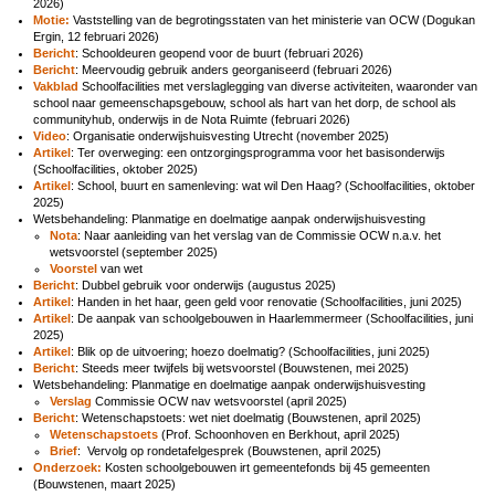
2026)
Motie:
Vaststelling van de begrotingsstaten van het ministerie van OCW (Dogukan
Ergin, 12 februari 2026)
Bericht
: Schooldeuren geopend voor de buurt (februari 2026)
Bericht
: Meervoudig gebruik anders georganiseerd (februari 2026)
Vakblad
Schoolfacilities met verslaglegging van diverse activiteiten, waaronder van
school naar gemeenschapsgebouw, school als hart van het dorp, de school als
communityhub, onderwijs in de Nota Ruimte (februari 2026)
Video
: Organisatie onderwijshuisvesting Utrecht (november 2025)
Artikel
: Ter overweging: een ontzorgingsprogramma voor het basisonderwijs
(Schoolfacilities, oktober 2025)
Artikel
: School, buurt en samenleving: wat wil Den Haag? (Schoolfacilities, oktober
2025)
Wetsbehandeling: Planmatige en doelmatige aanpak onderwijshuisvesting
Nota
: Naar aanleiding van het verslag van de Commissie OCW n.a.v. het
wetsvoorstel (september 2025)
Voorstel
van wet
Bericht
: Dubbel gebruik voor onderwijs (augustus 2025)
Artikel
: Handen in het haar, geen geld voor renovatie (Schoolfacilities, juni 2025)
Artikel
: De aanpak van schoolgebouwen in Haarlemmermeer (Schoolfacilities, juni
2025)
Artikel
:
Blik op de uitvoering; hoezo doelmatig? (Schoolfacilities, juni 2025)
Bericht
: Steeds meer twijfels bij wetsvoorstel (Bouwstenen, mei 2025)
Wetsbehandeling: Planmatige en doelmatige aanpak onderwijshuisvesting
Verslag
Commissie OCW nav wetsvoorstel (april 2025)
Bericht
: Wetenschapstoets: wet niet doelmatig (Bouwstenen, april 2025)
Wetenschapstoets
(Prof. Schoonhoven en Berkhout, april 2025)
Brief
: Vervolg op rondetafelgesprek (Bouwstenen, april 2025)
Onderzoek:
Kosten schoolgebouwen irt gemeentefonds bij 45 gemeenten
(Bouwstenen, maart 2025)