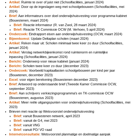
Artikel
: Ruimte te over of juist niet (Schoolfacilities, januari 2024)
Artikel
: Door op de ingeslagen weg met schoolgebouwen (Schoolfacilities, mei
2024)
Brief
: Aan informateurs over doel onderwijshuisvesting voor programma-kabinet
(Bouwstenen, maart 2024)
Brief:
Reactie informateur (R. van Zwol, 28 maart 2024)
Brief:
Reactie TK Commissie OCW (M. Verhoev, 5 april 2024)
Onderzoek:
Eindrapport eisen aan onderwijshuisvesting (OCW, maart 2024)
Bijeenkomst
: Update Deltaplan scholen (maart 2024)
Artikel
: Reken maar uit: Scholen minimaal twee keer zo duur (Schoolfacilities,
januari 2024)
Artikel
: Verslag netwerkbijeenkomst rond ruimtenorm en ruimtelijke
inpassing (Schoolfacilities, januari 2024)
Bericht:
Onderwerp voor nieuw kabinet (januari 2024)
Bericht:
Scholen twee keer zo duur (december 2023)
Onderzoek:
Voorbeeld kapitaallasten schoolgebouwen per kind per jaar
(Bouwtenen, december 2023)
Excel
: voor eigen berekening (Bouwstenen december 2023)
Brief
: Antwoord op onderstaande brief (Tweede Kamer Commissie OCW,
september 2023)
Brief:
Aan schrijvers verkiezingsprogramma's en TK-commissie OCW
(Bouwstenen, augustus 2023)
Artikel
: Meer reële uitgangspunten voor onderwijshuisvesting (Schoolfacilities, mei
2023)
Brieven met reactie op Wetsvoorstel onderwijshuisvesting
Brief
: vanuit Bouwstenen netwerk, april 2023
Brief:
vanuit de G4, mei 2023
Brief
: vanuit VNG
Brief
: vanuit PO/ VO raad
Internetconsultatie
: Wetsvoorstel planmatige en doelmatige aanpak