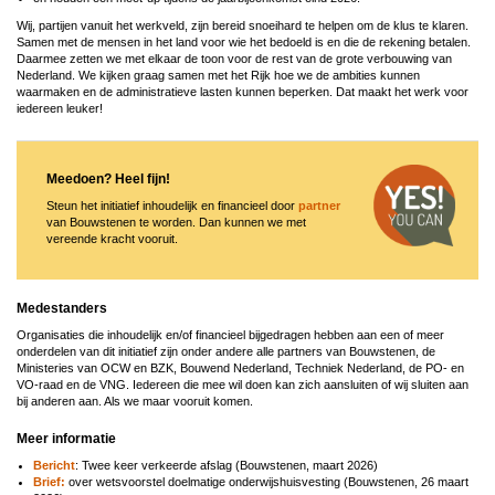
Wij, partijen vanuit het werkveld, zijn bereid snoeihard te helpen om de klus te klaren.
Samen met de mensen in het land voor wie het bedoeld is en die de rekening betalen.
Daarmee zetten we met elkaar de toon voor de rest van de grote verbouwing van
Nederland. We kijken graag samen met het Rijk hoe we de ambities kunnen
waarmaken en de administratieve lasten kunnen beperken. Dat maakt het werk voor
iedereen leuker!
Meedoen? Heel fijn!
Steun het initiatief inhoudelijk en financieel door
partner
van Bouwstenen te worden. Dan kunnen we met
vereende kracht vooruit.
Medestanders
Organisaties die inhoudelijk en/of financieel bijgedragen hebben aan een of meer
onderdelen van dit initiatief zijn onder andere alle partners van Bouwstenen, de
Ministeries van OCW en BZK, Bouwend Nederland, Techniek Nederland, de PO- en
VO-raad en de VNG. Iedereen die mee wil doen kan zich aansluiten of wij sluiten aan
bij anderen aan. Als we maar vooruit komen.
Meer informatie
Bericht
: Twee keer verkeerde afslag (Bouwstenen, maart 2026)
Brief:
over wetsvoorstel doelmatige onderwijshuisvesting (Bouwstenen, 26 maart