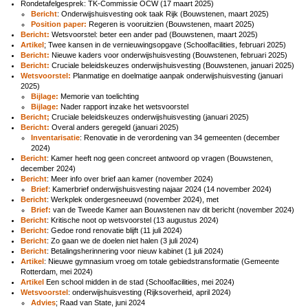
Rondetafelgesprek: TK-Commissie OCW (17 maart 2025)
Bericht
: Onderwijshuisvesting ook taak Rijk (Bouwstenen, maart 2025)
Position paper:
Regeren is vooruitzien (Bouwstenen, maart 2025)
Bericht:
Wetsvoorstel: beter een ander pad (Bouwstenen, maart 2025)
Artikel
; Twee kansen in de vernieuwingsopgave (Schoolfacilities, februari 2025)
Bericht:
Nieuwe kaders voor onderwijshuisvesting (Bouwstenen, februari 2025)
Bericht:
Cruciale beleidskeuzes onderwijshuisvesting (Bouwstenen, januari 2025)
Wetsvoorstel:
Planmatige en doelmatige aanpak onderwijshuisvesting (januari
2025)
Bijlage:
Memorie van toelichting
Bijlage:
Nader rapport inzake het wetsvoorstel
Bericht;
Cruciale beleidskeuzes onderwijshuisvesting (januari 2025)
Bericht:
Overal anders geregeld (januari 2025)
Inventarisatie
:
Renovatie in de verordening van 34 gemeenten (december
2024)
Bericht
: Kamer heeft nog geen concreet antwoord op vragen (Bouwstenen,
december 2024)
Bericht
: Meer info over brief aan kamer (november 2024)
Brief
: Kamerbrief onderwijshuisvesting najaar 2024 (14 november 2024)
Bericht
: Werkplek ondergesneeuwd (november 2024), met
Brief:
van de Tweede Kamer aan Bouwstenen nav dit bericht (november 2024)
Bericht
: Kritische noot op wetsvoorstel (13 augustus 2024)
Bericht
: Gedoe rond renovatie blijft (11 juli 2024)
Bericht
: Zo gaan we de doelen niet halen (3 juli 2024)
Bericht
: Betalingsherinnering voor nieuw kabinet (1 juli 2024)
Artikel
: Nieuwe gymnasium vroeg om totale gebiedstransformatie (Gemeente
Rotterdam, mei 2024)
Artikel
Een school midden in de stad (Schoolfacilities, mei 2024)
Wetsvoorstel
: onderwijshuisvesting (Rijksoverheid, april 2024)
Advies
; Raad van State, juni 2024