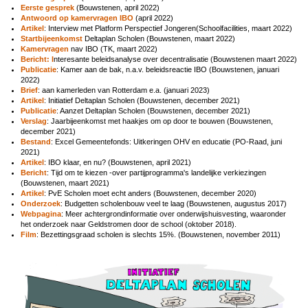
Eerste gesprek
(Bouwstenen, april 2022)
Antwoord op kamervragen IBO
(april 2022)
Artikel
: Interview met Platform Perspectief Jongeren(Schoolfacilities, maart 2022)
Startbijeenkomst
Deltaplan Scholen (Bouwstenen, maart 2022)
Kamervragen
nav IBO (TK, maart 2022)
Bericht: I
nteresante beleidsanalyse over decentralisatie (Bouwstenen maart 2022)
Publicatie
: Kamer aan de bak, n.a.v. beleidsreactie IBO (Bouwstenen, januari
2022)
Brief
:
aan kamerleden van Rotterdam e.a. (januari 2023)
Artikel
: Initiatief Deltaplan Scholen (Bouwstenen, december 2021)
Publicatie
: Aanzet Deltaplan Scholen (Bouwstenen, december 2021)
Verslag
: Jaarbijeenkomst met haakjes om op door te bouwen (Bouwstenen,
december 2021)
Bestand
: Excel
Gemeentefonds: Uitkeringen OHV en educatie (PO-Raad, juni
2021)
Artikel
: IBO klaar, en nu? (Bouwstenen, april 2021)
Bericht
: Tijd om te kiezen -over partijprogramma's landelijke verkiezingen
(Bouwstenen, maart 2021)
Artikel
: PvE Scholen moet echt anders (Bouwstenen, december 2020)
Onderzoek
: Budgetten scholenbouw veel te laag (Bouwstenen, augustus 2017)
Webpagina
: Meer achtergrondinformatie over onderwijshuisvesting, waaronder
het onderzoek naar Geldstromen door de school (oktober 2018).
Film
: Bezettingsgraad scholen is slechts 15%. (Bouwstenen, november 2011)