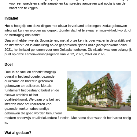
voor een goede en snelle aanpak en kan precies aangeven wat nodig is om de
vaart erin te krijgen.
Initiatief
Het is hoog tijd om deze dingen met elkaar in verband te brengen, zodat gebouwen
integraal kunnen worden aangepakt. Zonder dat het te zwaar en ingewikkeld wordt, of
de vertraging erin schiet.
Daarom hebben we als Bouwstenen, met al onze kennis over wat er in de praktijk wel
en niet werkt, en in aansluiting op de gesprekken tijdens onze jaarbijeenkomst eind
2021, het initiatief genomen voor een Deltaplan scholen. Dit initiatief was een belangrijk
punt op onze samenwerkingsagenda van 2022, 2023, 2024 en 2025.
Doel
Doel is zo snel en effectief mogelijk
Image
overal in het land goede, gezonde,
duurzame en breed te gebruiken
gebouwen te realiseren. Met als
fundament het bestaand beleid en de
nieuwe ambities uit het
coalitieakkoord. We gaan ons keihard
inzetten voor het realiseren van
gezonde, toekomstbestendige
gebouwen die goed worden benut voor
modern onderwijs en allerlei andere functies. Met name daar waar dit het hardst nodig
is.
Wat al gedaan?