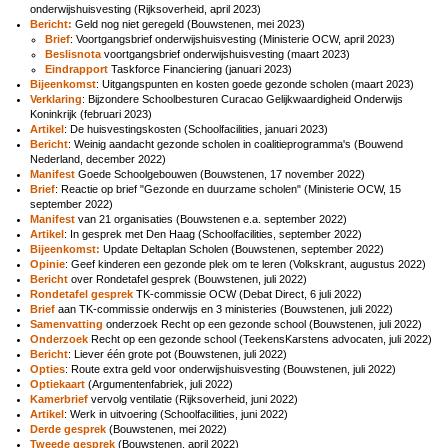
onderwijshuisvesting (Rijksoverheid, april 2023)
Bericht:
Geld nog niet geregeld (Bouwstenen, mei 2023)
Brief
: Voortgangsbrief onderwijshuisvesting (Ministerie OCW, april 2023)
Beslisnota
voortgangsbrief onderwijshuisvesting (maart 2023)
Eindrapport
Taskforce Financiering (januari 2023)
Bijeenkomst
: Uitgangspunten en kosten goede gezonde scholen (maart 2023)
Verklaring
: Bijzondere Schoolbesturen Curacao Gelijkwaardigheid Onderwijs
Koninkrijk (februari 2023)
Artikel
: De huisvestingskosten (Schoolfacilities, januari 2023)
Bericht
: Weinig aandacht gezonde scholen in coalitieprogramma's (Bouwend
Nederland, december 2022)
Manifest
Goede Schoolgebouwen (Bouwstenen, 17 november 2022)
Brief
: Reactie op brief "Gezonde en duurzame scholen" (Ministerie OCW, 15
september 2022)
Manifest
van 21 organisaties (Bouwstenen e.a. september 2022)
Artikel
: In gesprek met Den Haag (Schoolfacilities, september 2022)
Bijeenkomst:
Update Deltaplan Scholen (Bouwstenen, september 2022)
Opinie
: Geef kinderen een gezonde plek om te leren (Volkskrant, augustus 2022)
Bericht
over Rondetafel gesprek (Bouwstenen, juli 2022)
Rondetafel gesprek
TK-commissie OCW (Debat Direct, 6 juli 2022)
Brief
aan TK-commissie onderwijs en 3 ministeries (Bouwstenen, juli 2022)
Samenvatting
onderzoek Recht op een gezonde school (Bouwstenen, juli 2022)
Onderzoek
Recht op een gezonde school (TeekensKarstens advocaten, juli 2022)
Bericht
: Liever één grote pot (Bouwstenen, juli 2022)
Opties
: Route extra geld voor onderwijshuisvesting (Bouwstenen, juli 2022)
Optiekaart
(Argumentenfabriek, juli 2022)
Kamerbrief
vervolg ventilatie (Rijksoverheid, juni 2022)
Artikel
: Werk in uitvoering (Schoolfacilities, juni 2022)
Derde gesprek
(Bouwstenen, mei 2022)
Tweede gesprek
(Bouwstenen, april 2022)