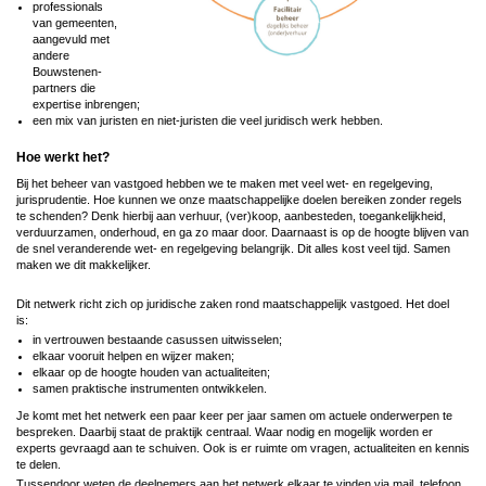
professionals
van gemeenten,
aangevuld met
andere
Bouwstenen-
partners die
expertise inbrengen;
een mix van juristen en niet-juristen die veel juridisch werk hebben.
Hoe werkt het?
Bij het beheer van vastgoed hebben we te maken met veel wet- en regelgeving,
jurisprudentie. Hoe kunnen we onze maatschappelijke doelen bereiken zonder regels
te schenden? Denk hierbij aan verhuur, (ver)koop, aanbesteden, toegankelijkheid,
verduurzamen, onderhoud, en ga zo maar door. Daarnaast is op de hoogte blijven van
de snel veranderende wet- en regelgeving belangrijk. Dit alles kost veel tijd. Samen
maken we dit makkelijker.
Dit netwerk richt zich op juridische zaken rond maatschappelijk vastgoed. Het doel
is:
in vertrouwen bestaande casussen uitwisselen;
elkaar vooruit helpen en wijzer maken;
elkaar op de hoogte houden van actualiteiten;
samen praktische instrumenten ontwikkelen.
Je komt met het netwerk een paar keer per jaar samen om actuele onderwerpen te
bespreken. Daarbij staat de praktijk centraal. Waar nodig en mogelijk worden er
experts gevraagd aan te schuiven. Ook is er ruimte om vragen, actualiteiten en kennis
te delen.
Tussendoor weten de deelnemers aan het netwerk elkaar te vinden via mail, telefoon