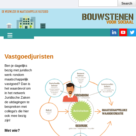
Search
Overslaan
en
Search
naar
de
inhoud
gaan
Vastgoedjuristen
Image
Ben je dagelijks
bezig met juridisch
werk rondom
maatschappelijk
vastgoed? Dan is
het waardevol om
in het netwerk
Juridische Zaken
de uitdagingen te
bespreken met
collega's die hier
ook mee bezig
zijn!
Met wie?