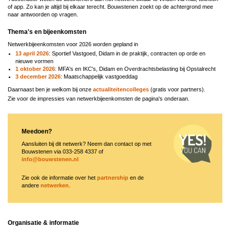
of app. Zo kan je altijd bij elkaar terecht. Bouwstenen zoekt op de achtergrond mee
naar antwoorden op vragen.
Thema's en bijeenkomsten
Netwerkbijeenkomsten voor 2026 worden gepland in
13 april 2026
: Sportief Vastgoed, Didam in de praktijk, contracten op orde en
nieuwe vormen
1 oktober 2026
: MFA's en IKC's, Didam en Overdrachtsbelasting bij Opstalrecht
3 december 2026
: Maatschappelijk vastgoeddag
Daarnaast ben je welkom bij onze
actualiteitencolleges
(gratis voor partners).
Zie voor de impressies van netwerkbijeenkomsten de pagina's onderaan.
Meedoen?
Aansluiten bij dit netwerk? Neem dan contact op met
Bouwstenen via 033-258 4337 of
info@bouwstenen.nl
Zie ook de informatie over het
partnership
en de
andere
netwerken
.
Organisatie & informatie