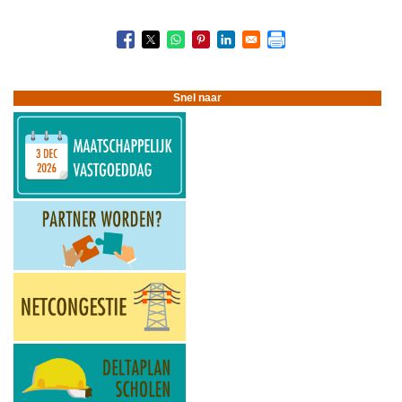
Boeknavigatie-
links
voor
Vastgoedjuristen
Snel naar