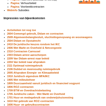
Pagina
: Verhuurbeleid
Pagina
: Voorbeeldcontracten
Webinfo
Subsidies
Impressies van bijeenkomsten
Activiteiten tot nog toe
2604 Gemengd gebruik, Didam en contracten
2509 Algemeenbelangbesluit, vluchtelingenopvang en woonwagens
2504 Didam en Opstalrecht
2410 De juridische keuzes rondom het IKC
2406 Wet Markt en Overheid & Netcongestie
2310 Contracten Carrousel
2303 Didam-arrest aanscherpen
2209 Van Didam-arrest naar beleid
2204 Van beleid naar afspraken
2111 Optimaal ruimtegebruik
2106 Dubbel en meervoudig ruimtegebruik
2005 Afspraken Energie- en Klimaatbeleid
1910 Juridisch eigendom MFA/IKC
1905 Wet milieubeheer
1809 Duurzaamheid vanuit juridisch en financieel oogpunt
1806 ROZ-contracten
1709 BTW en Overdrachtsbelasting
1705 Juridische zaken - Wet Markt en Overheid
1701 Huur en medegebruik van onderwijshuisvesting
1610 Het gebruik van ROZ-contracten
1606 Huur- en gebruikscontracten