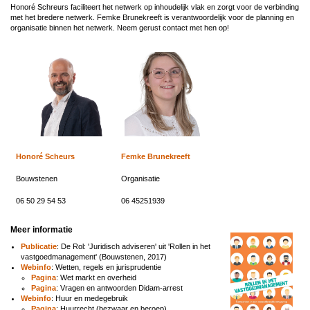
Honoré Schreurs faciliteert het netwerk op inhoudelijk vlak en zorgt voor de verbinding
met het bredere netwerk. Femke Brunekreeft is verantwoordelijk voor de planning en
organisatie binnen het netwerk. Neem gerust contact met hen op!
Honoré Scheurs
Femke Brunekreeft
Bouwstenen
Organisatie
06 50 29 54 53
06 45251939
Meer informatie
Publicatie
: De Rol: 'Juridisch adviseren' uit 'Rollen in het
vastgoedmanagement' (Bouwstenen, 2017)
Webinfo
: Wetten, regels en jurisprudentie
Pagina
: Wet markt en overheid
Pagina
: Vragen en antwoorden Didam-arrest
Webinfo
: Huur en medegebruik
Pagina
: Huurrecht (bezwaar en beroep)