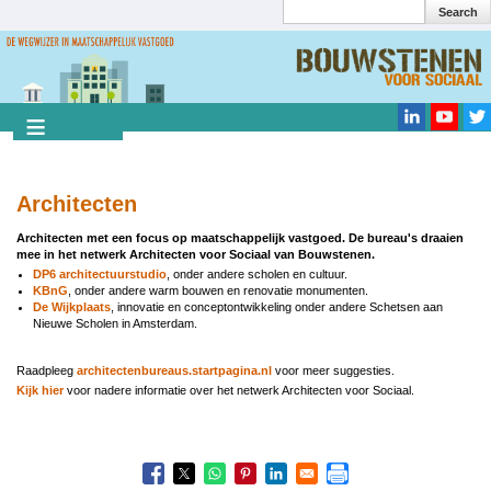
Search
Overslaan
en
Search
naar
de
inhoud
gaan
Architecten
Architecten met een focus op maatschappelijk vastgoed. De bureau's draaien
mee in het netwerk Architecten voor Sociaal van Bouwstenen.
DP6 architectuurstudio
, onder andere scholen en cultuur.
KBnG
, onder andere warm bouwen en renovatie monumenten.
De Wijkplaats
,
innovatie en conceptontwikkeling onder andere Schetsen aan
Nieuwe Scholen in Amsterdam.
Raadpleeg
architectenbureaus.startpagina.nl
voor meer suggesties.
Kijk hier
voor nadere informatie over het netwerk Architecten voor Sociaal.
Boeknavigatie-
links