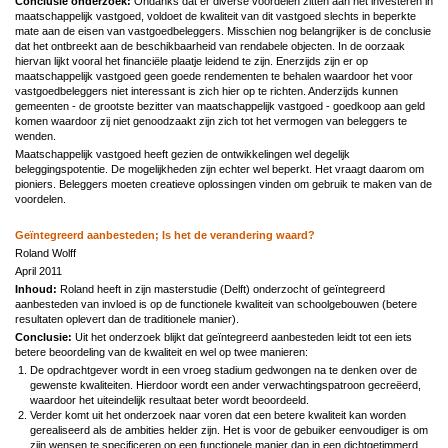
Conclusie onderzoek:
Ondanks dat er diverse voordelen zitten aan het investeren in
maatschappelijk vastgoed, voldoet de kwaliteit van dit vastgoed slechts in beperkte
mate aan de eisen van vastgoedbeleggers. Misschien nog belangrijker is de conclusie
dat het ontbreekt aan de beschikbaarheid van rendabele objecten. In de oorzaak
hiervan lijkt vooral het financiële plaatje leidend te zijn. Enerzijds zijn er op
maatschappelijk vastgoed geen goede rendementen te behalen waardoor het voor
vastgoedbeleggers niet interessant is zich hier op te richten. Anderzijds kunnen
gemeenten - de grootste bezitter van maatschappelijk vastgoed - goedkoop aan geld
komen waardoor zij niet genoodzaakt zijn zich tot het vermogen van beleggers te
wenden.
Maatschappelijk vastgoed heeft gezien de ontwikkelingen wel degelijk
beleggingspotentie. De mogelijkheden zijn echter wel beperkt. Het vraagt daarom om
pioniers. Beleggers moeten creatieve oplossingen vinden om gebruik te maken van de
voordelen.
Geïntegreerd aanbesteden; Is het de verandering waard?
Roland Wolff
April 2011
Inhoud:
Roland heeft in zijn masterstudie (Delft) onderzocht of geïntegreerd
aanbesteden van invloed is op de functionele kwaliteit van schoolgebouwen (betere
resultaten oplevert dan de traditionele manier).
Conclusie:
Uit het onderzoek blijkt dat geïntegreerd aanbesteden leidt tot een iets
betere beoordeling van de kwaliteit en wel op twee manieren:
De opdrachtgever wordt in een vroeg stadium gedwongen na te denken over de
gewenste kwaliteiten. Hierdoor wordt een ander verwachtingspatroon gecreëerd,
waardoor het uiteindelijk resultaat beter wordt beoordeeld.
Verder komt uit het onderzoek naar voren dat een betere kwaliteit kan worden
gerealiseerd als de ambities helder zijn. Het is voor de gebuiker eenvoudiger is om
zijn wensen te specificeren op een functionele manier dan in een dichtgetimmerd