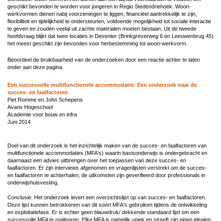
geschikt bevonden te worden voor jongeren in Regio Stedendriehoek. Woon-
werkvormen dienen nabij voorzieningen te liggen, financiëel aantrekkelijk te zijn,
flexibiliteit en tijdelijkheid te ondersteunen, voldoende mogelijkheid tot sociale interactie
te geven en zouden veelal uit zachte materialen moeten bestaan. Uit de tweede
hoofdvraag blijkt dat twee locaties in Deventer (Brinkgreverweg 6 en Leeuwenbrug 45)
het meest geschikt zijn bevonden voor herbestemming tot woon-werkvorm.
Beoordeel de bruikbaarheid van de onderzoeken door een reactie achter te laten
onder aan deze pagina.
Een succesvolle multifunctionele accommodatie: Een onderzoek naar de
succes- en faalfactoren
Piet Romme en John Schepens
Avans Hogeschool
Academie voor bouw en infra
Juni 2014
Doel van dit onderzoek is het inzichtelijk maken van de succes- en faalfactoren van
multifunctionele accommodaties (MFA's) waarin basisonderwijs is ondergebracht en
daarnaast een advies uitbrengen over het toepassen van deze succes- en
faalfactoren. Er zijn interviews afgenomen en vragenlijsten verstrekt om de succes-
en faalfactoren te achterhalen; de uitkomsten zijn geverifieerd door professionals in
onderwijshuisvesting.
Conclusie: Het onderzoek levert een overzichtslijst op van succes- en faalfactoren.
Deze lijst kunnen betrokkenen van dit soort MFA's gebruiken tijdens de ontwikkeling
en exploitatiefase. Er is echter geen blauwdruk/ dekkende standaard lijst om een
succesvolle MFA te realiseren. Elke MFA is namelijk uniek en streeft zijn eigen idealen