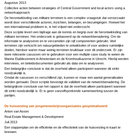
Augustus 2013
Collective action between strategies of Central Government and local actors using a
networkapproach.
De herontwikkeling van militaire terreinen is een complex vraagstuk dat veroorzaakt
wordt door verschillende actoren, inzichten, belangen, en bezuinigingen. Hoewel het
een internationaal probleem is, is het vrijwel niet onderzocht.
Deze scriptie levert een bijdrage aan de kennis en begrip over de herontwikkeling van
militaire terreinen. Het onderzoek is gebaseerd op de netwerkbenadering. Om de
informatie te analyseren en te verzamelen zijn vijf componenten gebruikt. Veel
terreinen zijn verkocht om natuurgebieden te ontwikkelen of voor andere ruimtelijke
doelen, hierdoor waren maar weinig terreinen bruikbaar voor dit onderzoek. Er zijn
twee relevante casussen om te gebruiken voor een multiple case study te weten de
Marine Etablissement in Amsterdam en de Kromhoutkazerne in Utrecht. Hierbij werden
interviews, en beleidsdocumenten gebruikt als data om te analyseren.
Een belangrijke conclusie is dat de overheid alleen participeert wanneer dit strikt
noodzakelijk is.
Omdat de casussen zo verschillend zijn, kunnen er maar een aantal generalisaties
worden gemaakt. Deze scriptie bevestigt de validiteit van de netwerkbenadering. De
belangrijkste conclusie van het rapport is dat de overheid alleen participeert wanneer
dit strikt noodzakelijk is. Er is geen vanzelfsprekende samenwerking tussen de
partijen.
De huisvesting van jongerenwelzijnsorganisaties geoptimaliseerd
Anton van Assen
Real Estate Management & Development
Juli 2013
Een stappenplan om de efficiëntie en de effectiviteit van de huisvesting in kaart te
brengen.