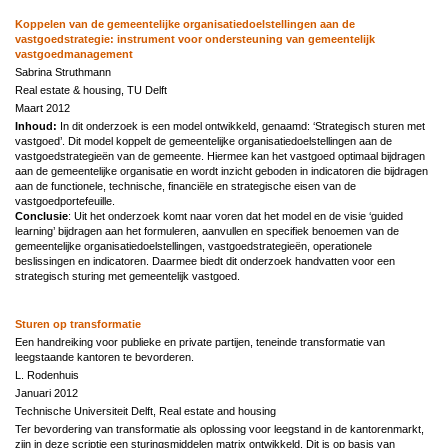
Koppelen van de gemeentelijke organisatiedoelstellingen aan de
vastgoedstrategie: instrument voor ondersteuning van gemeentelijk
vastgoedmanagement
Sabrina Struthmann
Real estate & housing, TU Delft
Maart 2012
Inhoud:
In dit onderzoek is een model ontwikkeld, genaamd: ‘Strategisch sturen met
vastgoed’. Dit model koppelt de gemeentelijke organisatiedoelstellingen aan de
vastgoedstrategieën van de gemeente. Hiermee kan het vastgoed optimaal bijdragen
aan de gemeentelijke organisatie en wordt inzicht geboden in indicatoren die bijdragen
aan de functionele, technische, financiële en strategische eisen van de
vastgoedportefeuille.
Conclusie
: Uit het onderzoek komt naar voren dat het model en de visie ‘guided
learning’ bijdragen aan het formuleren, aanvullen en specifiek benoemen van de
gemeentelijke organisatiedoelstellingen, vastgoedstrategieën, operationele
beslissingen en indicatoren. Daarmee biedt dit onderzoek handvatten voor een
strategisch sturing met gemeentelijk vastgoed.
Sturen op transformatie
Een handreiking voor publieke en private partijen, teneinde transformatie van
leegstaande kantoren te bevorderen.
L. Rodenhuis
Januari 2012
Technische Universiteit Delft, Real estate and housing
Ter bevordering van transformatie als oplossing voor leegstand in de kantorenmarkt,
zijn in deze scriptie een sturingsmiddelen matrix ontwikkeld. Dit is op basis van