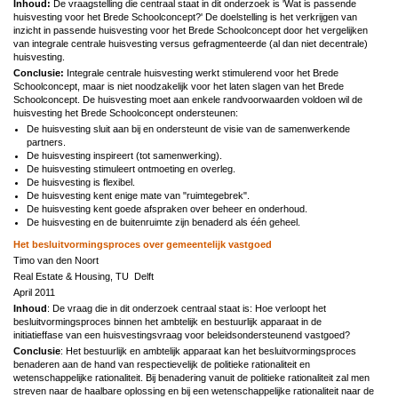
Inhoud:
De vraagstelling die centraal staat in dit onderzoek is 'Wat is passende
huisvesting voor het Brede Schoolconcept?' De doelstelling is het verkrijgen van
inzicht in passende huisvesting voor het Brede Schoolconcept door het vergelijken
van integrale centrale huisvesting versus gefragmenteerde (al dan niet decentrale)
huisvesting.
Conclusie:
Integrale centrale huisvesting werkt stimulerend voor het Brede
Schoolconcept, maar is niet noodzakelijk voor het laten slagen van het Brede
Schoolconcept. De huisvesting moet aan enkele randvoorwaarden voldoen wil de
huisvesting het Brede Schoolconcept ondersteunen:
De huisvesting sluit aan bij en ondersteunt de visie van de samenwerkende
partners.
De huisvesting inspireert (tot samenwerking).
De huisvesting stimuleert ontmoeting en overleg.
De huisvesting is flexibel.
De huisvesting kent enige mate van "ruimtegebrek".
De huisvesting kent goede afspraken over beheer en onderhoud.
De huisvesting en de buitenruimte zijn benaderd als één geheel.
Het besluitvormingsproces over gemeentelijk vastgoed
Timo van den Noort
Real Estate & Housing, TU Delft
April 2011
Inhoud
: De vraag die in dit onderzoek centraal staat is: Hoe verloopt het
besluitvormingsproces binnen het ambtelijk en bestuurlijk apparaat in de
initiatieffase van een huisvestingsvraag voor beleidsondersteunend vastgoed?
Conclusie
: Het bestuurlijk en ambtelijk apparaat kan het besluitvormingsproces
benaderen aan de hand van respectievelijk de politieke rationaliteit en
wetenschappelijke rationaliteit. Bij benadering vanuit de politieke rationaliteit zal men
streven naar de haalbare oplossing en bij een wetenschappelijke rationaliteit naar de