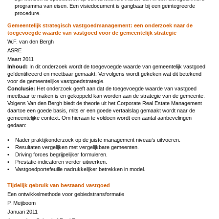
programma van eisen. Een visiedocument is gangbaar bij een geïntegreerde
procedure.
Gemeentelijk strategisch vastgoedmanagement: een onderzoek naar de
toegevoegde waarde van vastgoed voor de gemeentelijk strategie
W.F. van den Bergh
ASRE
Maart 2011
Inhoud:
In dit onderzoek wordt de toegevoegde waarde van gemeentelijk vastgoed
geïdentificeerd en meetbaar gemaakt. Vervolgens wordt gekeken wat dit betekend
voor de gemeentelijke vastgoedstrategie.
Conclusie:
Het onderzoek geeft aan dat de toegevoegde waarde van vastgoed
meetbaar te maken is en gekoppeld kan worden aan de strategie van de gemeente.
Volgens Van den Bergh biedt de theorie uit het Corporate Real Estate Management
daartoe een goede basis, mits er een goede vertaalslag gemaakt wordt naar de
gemeentelijke context. Om hieraan te voldoen wordt een aantal aanbevelingen
gedaan:
• Nader praktijkonderzoek op de juiste management niveau’s uitvoeren.
• Resultaten vergelijken met vergelijkbare gemeenten.
• Driving forces begrijpelijker formuleren.
• Prestatie-indicatoren verder uitwerken.
• Vastgoedportefeuille nadrukkelijker betrekken in model.
Tijdelijk gebruik van bestaand vastgoed
Een ontwikkelmethode voor gebiedstransformatie
P. Meijboom
Januari 2011