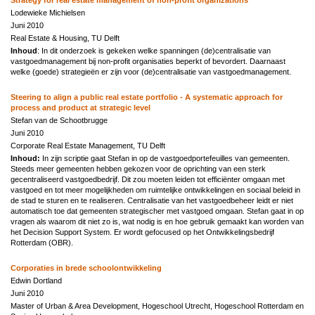
Lodewieke Michielsen
Juni 2010
Real Estate & Housing, TU Delft
Inhoud
: In dit onderzoek is gekeken welke spanningen (de)centralisatie van
vastgoedmanagement bij non-profit organisaties beperkt of bevordert. Daarnaast
welke (goede) strategieën er zijn voor (de)centralisatie van vastgoedmanagement.
Steering to align a public real estate portfolio - A systematic approach for
process and product at strategic level
Stefan van de Schootbrugge
Juni 2010
Corporate Real Estate Management, TU Delft
Inhoud:
In zijn scriptie gaat Stefan in op de vastgoedportefeuilles van gemeenten.
Steeds meer gemeenten hebben gekozen voor de oprichting van een sterk
gecentraliseerd vastgoedbedrijf. Dit zou moeten leiden tot efficiënter omgaan met
vastgoed en tot meer mogelijkheden om ruimtelijke ontwikkelingen en sociaal beleid in
de stad te sturen en te realiseren. Centralisatie van het vastgoedbeheer leidt er niet
automatisch toe dat gemeenten strategischer met vastgoed omgaan. Stefan gaat in op
vragen als waarom dit niet zo is, wat nodig is en hoe gebruik gemaakt kan worden van
het Decision Support System. Er wordt gefocused op het Ontwikkelingsbedrijf
Rotterdam (OBR).
Corporaties in brede schoolontwikkeling
Edwin Dortland
Juni 2010
Master of Urban & Area Development, Hogeschool Utrecht, Hogeschool Rotterdam en