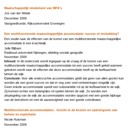
Maatschappelijk rendement van MFA's
Jos van der Weide
December 2009
Vastgoedkunde, Rijksuniversiteit Groningen
Een multifunctionele maatschappelijke accomodatie: succes of mislukking?
Een studie naar de effecten van de komst van een multifunctionele maatschappelijke
accomodatie in een krachtwijk.
Jelle Blijham
Radboud universiteit Nijmegen, afdeling sociale geografie
November 2009
Inhoud:
In dit onderzoek wordt ingegaan op de vraag of de komst van een
multifunctionele maatschappelijke accommodatie tot een succes heeft geleid wanneer
gekeken wordt naar de effecten die deze accommodatie heeft op de leefbaarheid
binnen de wijk.
Conclusie:
Voor alle onderzochte accommodaties geldt dat geen van allen gezien kan
worden als een groot succes en dat er nog zeer veel verbeteringen mogelijk zijn.
Geen enkele accommodatie speelt een substantiële rol op de leefbaarheid in de wijk.
Zij kunnen echter een belangrijke rol spelen binnen de wijk. Ze worden een
afspiegeling van de wijk als accommodaties worden opgezet met een goede bijdrage
van de betrokken en met de aanwezigheid van een goede coördinator.
Multifunctionele accommodaties - Inzicht in de kosten en opbrengsten van
beheer en exploitatie
Nicole Huisman
November 2009