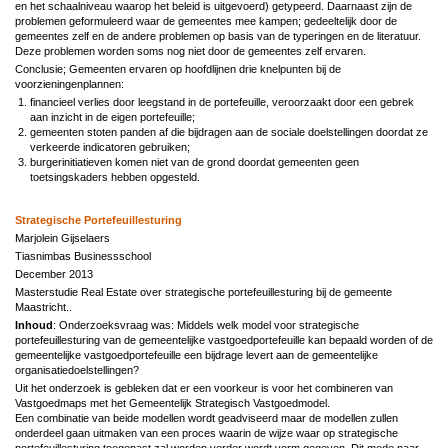
en het schaalniveau waarop het beleid is uitgevoerd) getypeerd. Daarnaast zijn de
problemen geformuleerd waar de gemeentes mee kampen; gedeeltelijk door de
gemeentes zelf en de andere problemen op basis van de typeringen en de literatuur.
Deze problemen worden soms nog niet door de gemeentes zelf ervaren.
Conclusie; Gemeenten ervaren op hoofdlijnen drie knelpunten bij de
voorzieningenplannen:
financieel verlies door leegstand in de portefeuille, veroorzaakt door een gebrek
aan inzicht in de eigen portefeuille;
gemeenten stoten panden af die bijdragen aan de sociale doelstellingen doordat ze
verkeerde indicatoren gebruiken;
burgerinitiatieven komen niet van de grond doordat gemeenten geen
toetsingskaders hebben opgesteld.
Strategische Portefeuillesturing
Marjolein Gijselaers
Tiasnimbas Businessschool
December 2013
Masterstudie Real Estate over strategische portefeuillesturing bij de gemeente
Maastricht..
Inhoud
: Onderzoeksvraag was: Middels welk model voor strategische
portefeuillesturing van de gemeentelijke vastgoedportefeuille kan bepaald worden of de
gemeentelijke vastgoedportefeuille een bijdrage levert aan de gemeentelijke
organisatiedoelstellingen?
Uit het onderzoek is gebleken dat er een voorkeur is voor het combineren van
Vastgoedmaps met het Gemeentelijk Strategisch Vastgoedmodel.
Een combinatie van beide modellen wordt geadviseerd maar de modellen zullen
onderdeel gaan uitmaken van een proces waarin de wijze waar op strategische
portefeuillesturing toegepast zal worden verder wordt vorm gegeven. Dit mede naar