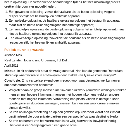
beste oplossing. De verschillende benaderingen tijdens het besluitvormingsproces
creëren hierdoor vier mogelijkheden:
Een gewenste oplossing: zowel de haalbare als de beste oplossing volgens
respectievelijk het bestuurlijk en ambtelijk apparaat;
Een politieke oplossing: de haalbare oplossing volgens het bestuurlijk apparaat,
maar niet de beste oplossing volgens het ambtelijk apparaat;
Een ambtelijke oplossing: de beste oplossing volgens het ambtelijk apparaat, maar
niet de haalbare oplossing volgens het bestuurlijk apparaat;
Een onwenselijke oplossing: zowel niet de haalbare als de beste oplossing volgens
respectievelijk het bestuurlijk en ambtelijk apparaat.
Publiek sturen op waarde
Ariënne Mak
Real Estate, Housing and Urbanism, TU Delft
April 2011
Inhoud
: In dit onderzoek staat de vraag centraal: Hoe kan de gemeente Rotterdam
sturen op waardecreatie in stadswijken door middel van fysieke investeringen?
Conclusie
: Er is vanzelfsprekend geen recept voor waardecreatie, wel kunnen er
succesfactoren worden benoemd:
Vergroten van de groep mensen met inkomen uit werk (duurdere woningen trekken
mensen met hogere inkomens, mensen met hogere inkomens trekken andere
mensen met hogere inkomens, verevening kan plaats vinden in de wijk tussen
goedkopere en duurdere woningen, mensen kunnen een wooncarriere maken
binnen de wijk).
Sturen op imagoverbetering en op een gewilde wijk (hierdoor wordt een klimaat
gestimuleerd die voor private partijen een perspectief op waardestijging biedt)
Sturen op herstel van het vertrouwen in de wijk, hiervoor is 'bewijslast' nodig.
Hiervoor is een 'aanjaagproject' een goede optie.