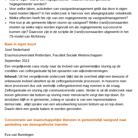
'regiegemeente' worden?
Voor welke taken, activiteiten van vastgoedmanagement geldt dat deze in eigen
hand moeten blijven? In het onderzoek is hiervoor een afwegingskader ontwikkeld.
Welke effecten heeft het zijn van een regiegemeente op vastgoedmanagement?
Hoe kun je als gemeente blijven sturen op vastgoed? Welke (rand)voorwaarden
moeten op welke wijze worden ingevuld om als regiegemeente succesvol te
kunnen zijn? Daarvoor zijn in de scriptie de (rand)voorwaarden uitgewerkt in het
7S-model van McKinsey
Baas in eigen buurt
José Nederhand
Erasmusuniversiteit Rotterdam, Faculteit Sociale Wetenschappen
September 2013
Een vergelijkende case study naar de invloed van gemeentelijke sturing op de
condities van zelforganisatie bij het opstarten van wijkondernemingen.
Inhoud:
Uit het vergelijkende onderzoek blijkt dat de overheid altijd een bewuste of
onbewuste invloed uitoefent op de zelforganiserende processen. In hoeverre men
deze processen dus ook werkelijk zelforganiserend mag noemen is de vraag.
Zelforganisatie en sturing zijn communicerende vaten. Verder is uit dit onderzoek naar
boven gekomen dat bottum-up sturing meer menskracht vergt dan top-down. En
tenslotten blijft er in gemeente, zolang er sprake is van een representatieve
democratie, altijd sprake van een wisselwerking tussen bottum-up en top-down.
Daarin dient een goede balans te worden gevonden.
Concentratie van maatschappelijke diensten in gemeentelijk vastgoed naar
aanleiding van demografische transitie
Eva van Bunningen