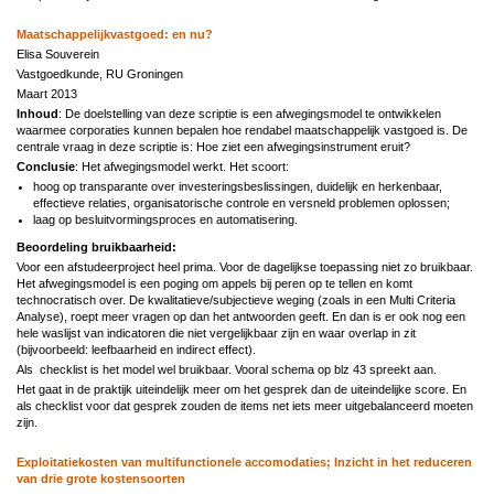
Maatschappelijkvastgoed: en nu?
Elisa Souverein
Vastgoedkunde, RU Groningen
Maart 2013
Inhoud
: De doelstelling van deze scriptie is een afwegingsmodel te ontwikkelen
waarmee corporaties kunnen bepalen hoe rendabel maatschappelijk vastgoed is. De
centrale vraag in deze scriptie is: Hoe ziet een afwegingsinstrument eruit?
Conclusie
: Het afwegingsmodel werkt. Het scoort:
hoog op transparante over investeringsbeslissingen, duidelijk en herkenbaar,
effectieve relaties, organisatorische controle en versneld problemen oplossen;
laag op besluitvormingsproces en automatisering.
Beoordeling bruikbaarheid:
Voor een afstudeerproject heel prima. Voor de dagelijkse toepassing niet zo bruikbaar.
Het afwegingsmodel
is een poging om appels bij peren op te tellen en komt
technocratisch over. De k
walitatieve/subjectieve weging (zoals in een Multi Criteria
Analyse), roept meer vragen op dan het antwoorden geeft. En dan is er ook nog een
hele waslijst van indicatoren die niet vergelijkbaar zijn en waar overlap in zit
(bijvoorbeeld: leefbaarheid en indirect effect).
Als
checklist is het model wel bruikbaar. Vooral schema op blz 43 spreekt aan.
Het gaat in de praktijk uiteindelijk meer om het gesprek dan de uiteindelijke score. En
als checklist voor dat gesprek zouden de items net iets meer uitgebalanceerd moeten
zijn.
Exploitatiekosten van multifunctionele accomodaties; Inzicht in het reduceren
van drie grote kostensoorten