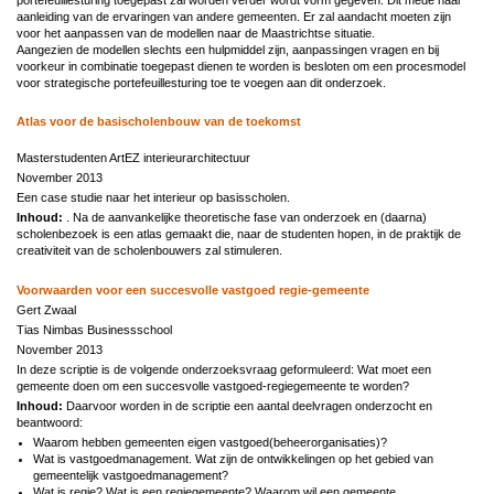
aanleiding van de ervaringen van andere gemeenten. Er zal aandacht moeten zijn
voor het aanpassen van de modellen naar de Maastrichtse situatie.
Aangezien de modellen slechts een hulpmiddel zijn, aanpassingen vragen en bij
voorkeur in combinatie toegepast dienen te worden is besloten om een procesmodel
voor strategische portefeuillesturing toe te voegen aan dit onderzoek.
Atlas voor de basischolenbouw van de toekomst
Masterstudenten ArtEZ interieurarchitectuur
November 2013
Een case studie naar het interieur op basisscholen.
Inhoud:
. Na de aanvankelijke theoretische fase van onderzoek en (daarna)
scholenbezoek is een atlas gemaakt die, naar de studenten hopen, in de praktijk de
creativiteit van de scholenbouwers zal stimuleren.
Voorwaarden voor een succesvolle vastgoed regie-gemeente
Gert Zwaal
Tias Nimbas Businessschool
November 2013
In deze scriptie is de volgende onderzoeksvraag geformuleerd: Wat moet een
gemeente doen om een succesvolle vastgoed-regiegemeente te worden?
Inhoud:
Daarvoor worden in de scriptie een aantal deelvragen onderzocht en
beantwoord:
Waarom hebben gemeenten eigen vastgoed(beheerorganisaties)?
Wat is vastgoedmanagement. Wat zijn de ontwikkelingen op het gebied van
gemeentelijk vastgoedmanagement?
Wat is regie? Wat is een regiegemeente? Waarom wil een gemeente