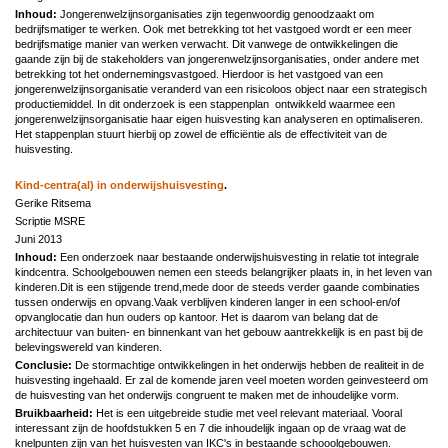
Inhoud:
Jongerenwelzijnsorganisaties zijn tegenwoordig genoodzaakt om
bedrijfsmatiger te werken. Ook met betrekking tot het vastgoed wordt er een meer
bedrijfsmatige manier van werken verwacht. Dit vanwege de ontwikkelingen die
gaande zijn bij de stakeholders van jongerenwelzijnsorganisaties, onder andere met
betrekking tot het ondernemingsvastgoed. Hierdoor is het vastgoed van een
jongerenwelzijnsorganisatie veranderd van een risicoloos object naar een strategisch
productiemiddel. In dit onderzoek is een stappenplan ontwikkeld waarmee een
jongerenwelzijnsorganisatie haar eigen huisvesting kan analyseren en optimaliseren.
Het stappenplan stuurt hierbij op zowel de efficiëntie als de effectiviteit van de
huisvesting.
Kind-centra(al) in onderwijshuisvesting
.
Gerike Ritsema
Scriptie MSRE
Juni 2013
Inhoud:
Een onderzoek naar bestaande onderwijshuisvesting in relatie tot integrale
kindcentra. Schoolgebouwen nemen een steeds belangrijker plaats in, in het leven van
kinderen.Dit is een stijgende trend,mede door de steeds verder gaande combinaties
tussen onderwijs en opvang.Vaak verblijven kinderen langer in een school-en/of
opvanglocatie dan hun ouders op kantoor. Het is daarom van belang dat de
architectuur van buiten- en binnenkant van het gebouw aantrekkelijk is en past bij de
belevingswereld van kinderen.
Conclusie:
De stormachtige ontwikkelingen in het onderwijs hebben de realiteit in de
huisvesting ingehaald. Er zal de komende jaren veel moeten worden geinvesteerd om
de huisvesting van het onderwijs congruent te maken met de inhoudelijke vorm.
Bruikbaarheid:
Het is een uitgebreide studie met veel relevant materiaal. Vooral
interessant zijn de hoofdstukken 5 en 7 die inhoudelijk ingaan op de vraag wat de
knelpunten zijn van het huisvesten van IKC's in bestaande schooolgebouwen.