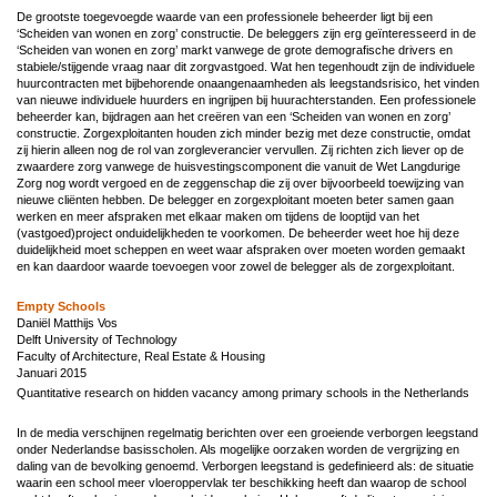
De grootste toegevoegde waarde van een professionele beheerder ligt bij een
‘Scheiden van wonen en zorg’ constructie. De beleggers zijn erg geïnteresseerd in de
‘Scheiden van wonen en zorg’ markt vanwege de grote demografische drivers en
stabiele/stijgende vraag naar dit zorgvastgoed. Wat hen tegenhoudt zijn de individuele
huurcontracten met bijbehorende onaangenaamheden als leegstandsrisico, het vinden
van nieuwe individuele huurders en ingrijpen bij huurachterstanden. Een professionele
beheerder kan, bijdragen aan het creëren van een ‘Scheiden van wonen en zorg’
constructie. Zorgexploitanten houden zich minder bezig met deze constructie, omdat
zij hierin alleen nog de rol van zorgleverancier vervullen. Zij richten zich liever op de
zwaardere zorg vanwege de huisvestingscomponent die vanuit de Wet Langdurige
Zorg nog wordt vergoed en de zeggenschap die zij over bijvoorbeeld toewijzing van
nieuwe cliënten hebben. De belegger en zorgexploitant moeten beter samen gaan
werken en meer afspraken met elkaar maken om tijdens de looptijd van het
(vastgoed)project onduidelijkheden te voorkomen. De beheerder weet hoe hij deze
duidelijkheid moet scheppen en weet waar afspraken over moeten worden gemaakt
en kan daardoor waarde toevoegen voor zowel de belegger als de zorgexploitant.
Empty Schools
Daniël Matthijs Vos
Delft University of Technology
Faculty of Architecture, Real Estate & Housing
Januari 2015
Quantitative research on hidden vacancy among primary schools in the Netherlands
In de media verschijnen regelmatig berichten over een groeiende verborgen leegstand
onder Nederlandse basisscholen. Als mogelijke oorzaken worden de vergrijzing en
daling van de bevolking genoemd. Verborgen leegstand is gedefinieerd als: de situatie
waarin een school meer vloeroppervlak ter beschikking heeft dan waarop de school