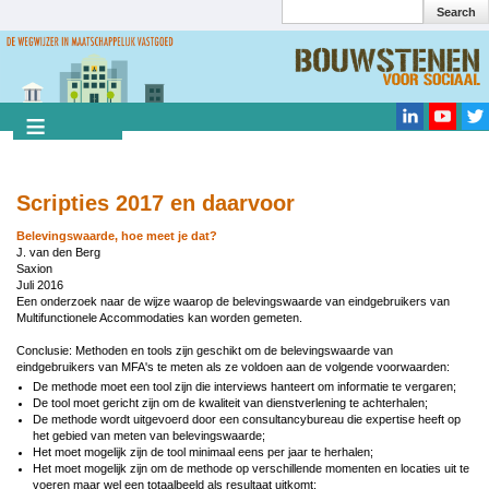
Search
Overslaan
en
Search
naar
de
inhoud
gaan
Scripties 2017 en daarvoor
Belevingswaarde, hoe meet je dat?
J. van den Berg
Saxion
Juli 2016
Een onderzoek naar de wijze waarop de belevingswaarde van eindgebruikers van
Multifunctionele Accommodaties kan worden gemeten.
Conclusie: Methoden en tools zijn geschikt om de belevingswaarde van
eindgebruikers van MFA's te meten als ze voldoen aan de volgende voorwaarden:
De methode moet een tool zijn die interviews hanteert om informatie te vergaren;
De tool moet gericht zijn om de kwaliteit van dienstverlening te achterhalen;
De methode wordt uitgevoerd door een consultancybureau die expertise heeft op
het gebied van meten van belevingswaarde;
Het moet mogelijk zijn de tool minimaal eens per jaar te herhalen;
Het moet mogelijk zijn om de methode op verschillende momenten en locaties uit te
voeren maar wel een totaalbeeld als resultaat uitkomt;