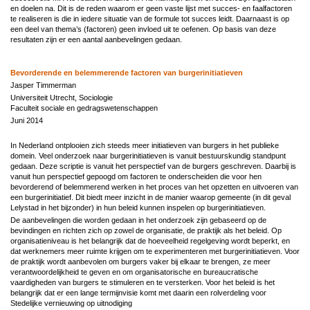
en doelen na. Dit is de reden waarom er geen vaste lijst met succes- en faalfactoren
te realiseren is die in iedere situatie van de formule tot succes leidt. Daarnaast is op
een deel van thema’s (factoren) geen invloed uit te oefenen. Op basis van deze
resultaten zijn er een aantal aanbevelingen gedaan.
Bevorderende en belemmerende factoren van burgerinitiatieven
Jasper Timmerman
Universiteit Utrecht, Sociologie
Faculteit sociale en gedragswetenschappen
Juni 2014
In Nederland ontplooien zich steeds meer initiatieven van burgers in het publieke
domein. Veel onderzoek naar burgerinitiatieven is vanuit bestuurskundig standpunt
gedaan. Deze scriptie is vanuit het perspectief van de burgers geschreven. Daarbij is
vanuit hun perspectief gepoogd om factoren te onderscheiden die voor hen
bevorderend of belemmerend werken in het proces van het opzetten en uitvoeren van
een burgerinitiatief. Dit biedt meer inzicht in de manier waarop gemeente (in dit geval
Lelystad in het bijzonder) in hun beleid kunnen inspelen op burgerinitiatieven.
De aanbevelingen die worden gedaan in het onderzoek zijn gebaseerd op de
bevindingen en richten zich op zowel de organisatie, de praktijk als het beleid. Op
organisatieniveau is het belangrijk dat de hoeveelheid regelgeving wordt beperkt, en
dat werknemers meer ruimte krijgen om te experimenteren met burgerinitiatieven. Voor
de praktijk wordt aanbevolen om burgers vaker bij elkaar te brengen, ze meer
verantwoordelijkheid te geven en om organisatorische en bureaucratische
vaardigheden van burgers te stimuleren en te versterken. Voor het beleid is het
belangrijk dat er een lange termijnvisie komt met daarin een rolverdeling voor
Stedelijke vernieuwing op uitnodiging