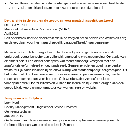
De resultaten van de methode moeten getoond kunnen worden in een beeldende
vorm, zoals een cirkeldiagram, met kwadranten of een dashboard.
De transitie in de zorg en de gevolgen voor maatschappelijk vastgoed
drs. R.J.E. Peet
Master of Urban & Area Development (MUAD)
April 2016
Een onderzoek naar de decentralisatie in de zorg en het scheiden van wonen en zorg
en de gevolgen voor het maatschappelijk vastgoed(beleid) van gemeenten
Mensen met een lichte zorgbehoefte hebben volgens de geïnterviewden in dit
onderzoek vooral behoefte aan veiligheid, ontmoeting en dagbesteding. Op basis van
dit onderzoek is een viertal concepten van maatschappelijk vastgoed met een
zorgfunctie geformuleerd en gevisualiseerd. Gemeenten dienen goed na te denken
welke rol zijn willen innemen bij de ontwikkeling van maatschappelijk zorgvastgoed. Uit
het onderzoek komt een roep naar voren naar meer experimenteerruimte, minder
regels en meer rechten voor burgers. Ook worden adviezen geformuleerd
voor gemeenten; Hoe zij initiatieven kunnen faciliteren en bij kunnen dragen aan een
goede lokale voorzieningenstructuur van wonen, zorg en welzijn.
Jong wonen in Zutphen
Leon Kool
Facility Management, Hogeschool Saxion Deventer
Gemeente Zutphen
Januari 2016
Onderzoek naar de woonwensen van jongeren in Zutphen en advisering over de
(on)mogelijkheden van een pilotproject in Zutphen.