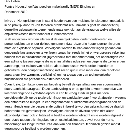
Dirk Bollen
Fontys Hogeschool Vastgoed en makelaardij, (MER) Eindhoven
December 2012
Inhoud
: Het oprichten en in stand houden van een multifunctionele accommodatie is
in de praktijk door tal van factoren problematisch. Inmiddels gaat de aandacht bij
dergelijke gebouwen in toenemende mate ook uit naar de vraag op welke wijze de
exploitatiekosten beter beheerst kunnen worden.
In dit onderzoek worden allereerst de energiekosten, onderhoudskosten en
personeelskosten onder de loep genomen, daar deze drie kostensoorten in grote
mate de exploitatie bepalen. Vervolgens worden tal van aanbevelingen gedaan om
genoemde kostenposten te verlagen, zoals het reeds in het ontwerpproces rekening
houden met exploitatiekosten (bijvoorbeeld met het onderhoud), het aanbrengen van
een splitsing tussen degene die over installaties adviseert en degene die ze levert en
aanbrengt, het maken van heldere afspraken tussen verhuurder, huurder en
gebruikers, een compartimentering niet alleen qua ruimte maar ook qua regelbare
apparatuur (verwarming, verlichting) en het toepassen van technologische
hulpmiddelen die personeelskosten besparen.
Conclusie
: Een bijzondere aanbeveling betreft de opstelling van een zogenaamde
duurzaamheidsparagraaf. Deze aanbeveling is er op gericht te voorkomen dat van
kostenverlagende exploitatie-opties in een te vroeg stadium (dus met een
onvoldoende blik op de totale stichtings- en exploitatiekosten) wordt afgezien, wegens
een ontoereikend budget. In een zogenaamde duurzaamheidsparagraaf dienen de
verschillende energie besparende opties in beeld te worden gebracht met de daarbij
behorende terugverdientijden. Vervolgens dienen de diverse opties niet alleen
afzonderlijk maar ook in totaliteit in beeld te worden gebracht en te worden afgezet in
een relatie tussen stichtingskosten en exploitatiekosten, zowel voor de korte,
middellange als lange termijn. Pas dan kan een financieel technisch gezien meest
verantwoorde beslissing worden genomen.