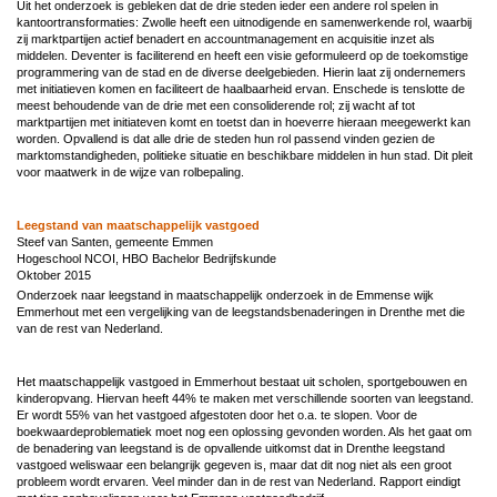
Uit het onderzoek is gebleken dat de drie steden ieder een andere rol spelen in
kantoortransformaties: Zwolle heeft een uitnodigende en samenwerkende rol, waarbij
zij marktpartijen actief benadert en accountmanagement en acquisitie inzet als
middelen. Deventer is faciliterend en heeft een visie geformuleerd op de toekomstige
programmering van de stad en de diverse deelgebieden. Hierin laat zij ondernemers
met initiatieven komen en faciliteert de haalbaarheid ervan. Enschede is tenslotte de
meest behoudende van de drie met een consoliderende rol; zij wacht af tot
marktpartijen met initiateven komt en toetst dan in hoeverre hieraan meegewerkt kan
worden. Opvallend is dat alle drie de steden hun rol passend vinden gezien de
marktomstandigheden, politieke situatie en beschikbare middelen in hun stad. Dit pleit
voor maatwerk in de wijze van rolbepaling.
Leegstand van maatschappelijk vastgoed
Steef van Santen, gemeente Emmen
Hogeschool NCOI, HBO Bachelor Bedrijfskunde
Oktober 2015
Onderzoek naar leegstand in maatschappelijk onderzoek in de Emmense wijk
Emmerhout met een vergelijking van de leegstandsbenaderingen in Drenthe met die
van de rest van Nederland.
Het maatschappelijk vastgoed in Emmerhout bestaat uit scholen, sportgebouwen en
kinderopvang. Hiervan heeft 44% te maken met verschillende soorten van leegstand.
Er wordt 55% van het vastgoed afgestoten door het o.a. te slopen. Voor de
boekwaardeproblematiek moet nog een oplossing gevonden worden. Als het gaat om
de benadering van leegstand is de opvallende uitkomst dat in Drenthe leegstand
vastgoed weliswaar een belangrijk gegeven is, maar dat dit nog niet als een groot
probleem wordt ervaren. Veel minder dan in de rest van Nederland. Rapport eindigt