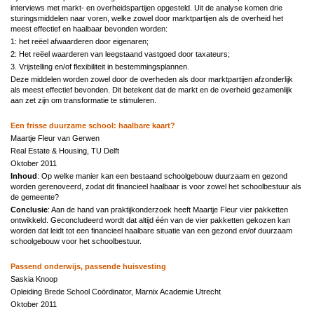
interviews met markt- en overheidspartijen opgesteld. Uit de analyse komen drie
sturingsmiddelen naar voren, welke zowel door marktpartijen als de overheid het
meest effectief en haalbaar bevonden worden:
1: het reëel afwaarderen door eigenaren;
2: Het reëel waarderen van leegstaand vastgoed door taxateurs;
3. Vrijstelling en/of flexibiliteit in bestemmingsplannen.
Deze middelen worden zowel door de overheden als door marktpartijen afzonderlijk
als meest effectief bevonden. Dit betekent dat de markt en de overheid gezamenlijk
aan zet zijn om transformatie te stimuleren.
Een frisse duurzame school: haalbare kaart?
Maartje Fleur van Gerwen
Real Estate & Housing, TU Delft
Oktober 2011
Inhoud
: Op welke manier kan een bestaand schoolgebouw duurzaam en gezond
worden gerenoveerd, zodat dit financieel haalbaar is voor zowel het schoolbestuur als
de gemeente?
Conclusie
: Aan de hand van praktijkonderzoek heeft Maartje Fleur vier pakketten
ontwikkeld. Geconcludeerd wordt dat altijd één van de vier pakketten gekozen kan
worden dat leidt tot een financieel haalbare situatie van een gezond en/of duurzaam
schoolgebouw voor het schoolbestuur.
Passend onderwijs, passende huisvesting
Saskia Knoop
Opleiding Brede School Coördinator, Marnix Academie Utrecht
Oktober 2011