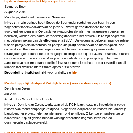
bij de wijkaanpak in het Nijmeegse Lindenholt
Scotty de Boer
Augustus 2010
Planologie, Radboud Universiteit Nijmegen
Inhoud
: In zijn scriptie heeft Scotty de Boer onderzocht hoe een buurt in een
zogeheten 'bloemkoolwijk' van de jaren '70 wordt getransformeerd tot een
voorzieningencentrum. Op basis van wat professionals met maatregelen denken te
bereiken, worden een aantal veranderingstheorieën besproken. Deze zijn opgesteld
met gebruikmaking van de effectenarena (SEV). Vervolgens is gekeken naar de relatie
tussen partijen die investeren en partijen die profijt hebben van de maatregelen. Aan
de hand van theorieën over eigendomsrechten en verevening zijn een aantal
strategieën gevonden, hoe een mogelijke discrepantie c.q. onbalans tussen investeren
en incasseren te verevenen. Voor professionals die in de praktijk tegen het punt
aanlopen dat hun (maatschappelijke) investeringen niet (direct) terug te verdienen zijn,
kunnen hier wellicht interessante opties tussen zitten.
Beoordeling bruikbaarheid
voor praktijk; zie
hier
Maatschappelijk Vastgoed Zakelijk bezien (voor en door corporaties)
Dennis van Dalen
Juli 2010
Amsterdam School of Real Estate
Inhoud
: Dennis van Dalen, werkzaam bij de FGH-bank, gaat in zijn scriptie in op de
risico's van maatschappelijk vastgoed. Negeer als corporatie de risico's niet omdat je
bang bent het project helemaal niet meer rond te krijgen. Erken ze en probeer ze te
beoordelen. Op dit gebied kunnen woningcorporaties nog veel leren van de
commerciële vastgoedwereld.
Strategy for real estate management of non-profit organizations