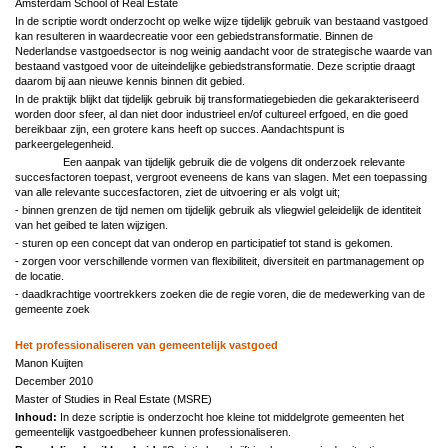
Amsterdam School of Real Estate
In de scriptie wordt onderzocht op welke wijze tijdelijk gebruik van bestaand vastgoed
kan resulteren in waardecreatie voor een gebiedstransformatie. Binnen de
Nederlandse vastgoedsector is nog weinig aandacht voor de strategische waarde van
bestaand vastgoed voor de uiteindelijke gebiedstransformatie. Deze scriptie draagt
daarom bij aan nieuwe kennis binnen dit gebied.
In de praktijk blijkt dat tijdelijk gebruik bij transformatiegebieden die gekarakteriseerd
worden door sfeer, al dan niet door industrieel en/of cultureel erfgoed, en die goed
bereikbaar zijn, een grotere kans heeft op succes. Aandachtspunt is
parkeergelegenheid.
Een aanpak van tijdelijk gebruik die de volgens dit onderzoek relevante
succesfactoren toepast, vergroot eveneens de kans van slagen. Met een toepassing
van alle relevante succesfactoren, ziet de uitvoering er als volgt uit;
- binnen grenzen de tijd nemen om tijdelijk gebruik als vliegwiel geleidelijk de identiteit
van het geibed te laten wijzigen.
- sturen op een concept dat van onderop en participatief tot stand is gekomen.
- zorgen voor verschillende vormen van flexibiliteit, diversiteit en partmanagement op
de locatie.
- daadkrachtige voortrekkers zoeken die de regie voren, die de medewerking van de
gemeente zoek
Het professionaliseren van gemeentelijk vastgoed
Manon Kuijten
December 2010
Master of Studies in Real Estate (MSRE)
Inhoud:
In deze scriptie is onderzocht hoe kleine tot middelgrote gemeenten het
gemeentelijk vastgoedbeheer kunnen professionaliseren.