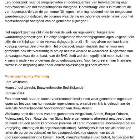
Een onderzoek naar de mogelijkheden en consequenties van herwaardering naar
marktwaarde van het maatschappelijk vastgoed. Hoofdvraag: Wat is in relatie tot de
vermogenspositie van de gemeente Nijmegen, rekening houdend met de toegestane
waarderingsgrondslagen, de optimale waardering en bijhorende systematiek voor het
Maatschappelijk Vastgoed van de gemeente Nijmegen?
Het rapport geeft inzicht in de binnen de wet- en regelgeving toegestane
waarderingsgrondslagen. De enige toegestane waarderingsgrondslagen volgens BBV
blijkt de verkrijgings- of de vervaardigingsprijs te zijn. Er mag alleen op historische
kostprijs gewaardeerd worden. Het onderzoek maakt duidelijk dat het voor een
gemeente ook niet verstandig is om op actuele waarde te waarderen. Registratie van
de vastgoedwaarde op basis van de BAG biedt wel de mogelijkheid meer inzicht te
krijgen in onder- en onderwaarde op gebouwniveau. Voor het creëren van financiële
ruimte in de begroting moet naar andere oplossingen gezocht worden.
Municipal Facility Planning
Lars Wolfkamp
Hogeschool Utrecht, Bouwtechnische Bedrijfskunde
Januari 2014
Een onderzoek naar de meest voorkomende knelpunten waar gemeenten tegen aan
lopen als het gaat om hun voorzieningenplanning, waarbij een link is gelegd naar de
Reisgids Maatschappelijk Voorzieningen van Bouwstenen.
Wolfkamp heeft de cases van zes gemeentes vergeleken; Assen, Borger Odoorn,
Molenwaard, Oss, Rotterdam en Sluis. Iedere gemeente is allereerst getypeerd aan
de hand van een aantal kenmerken (kernen- of centrumgemeente, bevolkingsgroei en
vergrijzing, omvang en de organisatiestructuur). Vervolgens is het sociale beleid (de
rol en de burgerparticipatie) en het vastgoedbeleid (de stappen om tot de
voorzieningenplanning te komen, Joroff, vraag/aanbodgestuurd beleid, het perspectief