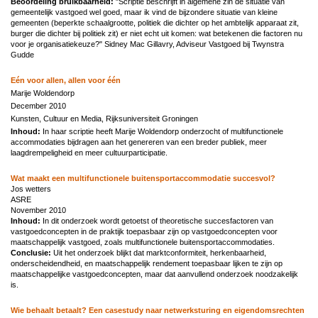
Beoordeling bruikbaarheid:
"Scriptie beschrijft in algemene zin de situatie van
gemeentelijk vastgoed wel goed, maar ik vind de bijzondere situatie van kleine
gemeenten (beperkte schaalgrootte, politiek die dichter op het ambtelijk apparaat zit,
burger die dichter bij politiek zit) er niet echt uit komen: wat betekenen die factoren nu
voor je organisatiekeuze?" Sidney Mac Gillavry, Adviseur Vastgoed bij Twynstra
Gudde
Eén voor allen, allen voor één
Marije Woldendorp
December 2010
Kunsten, Cultuur en Media, Rijksuniversiteit Groningen
Inhoud:
In haar scriptie heeft Marije Woldendorp onderzocht of multifunctionele
accommodaties bijdragen aan het genereren van een breder publiek, meer
laagdrempeligheid en meer cultuurparticipatie.
Wat maakt een multifunctionele buitensportaccommodatie succesvol?
Jos wetters
ASRE
November 2010
Inhoud:
In dit onderzoek wordt getoetst of theoretische succesfactoren van
vastgoedconcepten in de praktijk toepasbaar zijn op vastgoedconcepten voor
maatschappelijk vastgoed, zoals multifunctionele buitensportaccommodaties.
Conclusie:
Uit het onderzoek blijkt dat marktconformiteit, herkenbaarheid,
onderscheidendheid, en maatschappelijk rendement toepasbaar lijken te zijn op
maatschappelijke vastgoedconcepten, maar dat aanvullend onderzoek noodzakelijk
is.
Wie behaalt betaalt? Een casestudy naar netwerksturing en eigendomsrechten