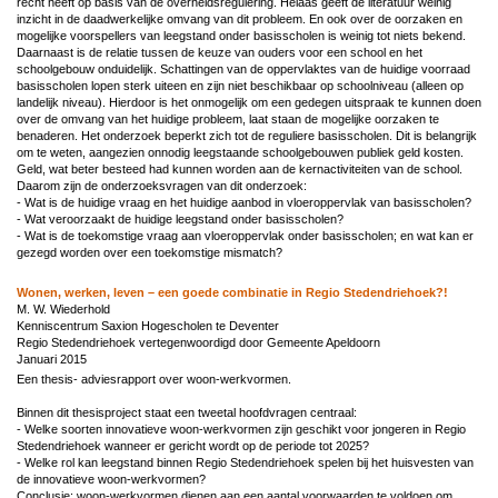
recht heeft op basis van de overheidsregulering. Helaas geeft de literatuur weinig
inzicht in de daadwerkelijke omvang van dit probleem. En ook over de oorzaken en
mogelijke voorspellers van leegstand onder basisscholen is weinig tot niets bekend.
Daarnaast is de relatie tussen de keuze van ouders voor een school en het
schoolgebouw onduidelijk. Schattingen van de oppervlaktes van de huidige voorraad
basisscholen lopen sterk uiteen en zijn niet beschikbaar op schoolniveau (alleen op
landelijk niveau). Hierdoor is het onmogelijk om een gedegen uitspraak te kunnen doen
over de omvang van het huidige probleem, laat staan de mogelijke oorzaken te
benaderen. Het onderzoek beperkt zich tot de reguliere basisscholen. Dit is belangrijk
om te weten, aangezien onnodig leegstaande schoolgebouwen publiek geld kosten.
Geld, wat beter besteed had kunnen worden aan de kernactiviteiten van de school.
Daarom zijn de onderzoeksvragen van dit onderzoek:
- Wat is de huidige vraag en het huidige aanbod in vloeroppervlak van basisscholen?
- Wat veroorzaakt de huidige leegstand onder basisscholen?
- Wat is de toekomstige vraag aan vloeroppervlak onder basisscholen; en wat kan er
gezegd worden over een toekomstige mismatch?
Wonen, werken, leven – een goede combinatie in Regio Stedendriehoek?!
M. W. Wiederhold
Kenniscentrum Saxion Hogescholen te Deventer
Regio Stedendriehoek vertegenwoordigd door Gemeente Apeldoorn
Januari 2015
Een thesis- adviesrapport over woon-werkvormen.
Binnen dit thesisproject staat een tweetal hoofdvragen centraal:
- Welke soorten innovatieve woon-werkvormen zijn geschikt voor jongeren in Regio
Stedendriehoek wanneer er gericht wordt op de periode tot 2025?
- Welke rol kan leegstand binnen Regio Stedendriehoek spelen bij het huisvesten van
de innovatieve woon-werkvormen?
Conclusie: woon-werkvormen dienen aan een aantal voorwaarden te voldoen om