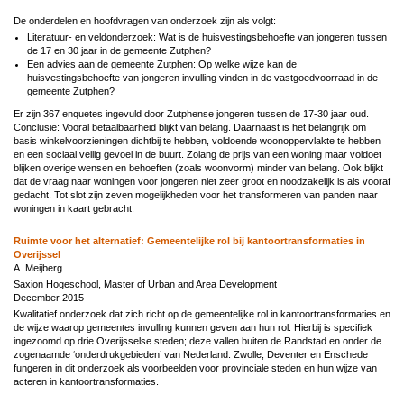
De onderdelen en hoofdvragen van onderzoek zijn als volgt:
Literatuur- en veldonderzoek: Wat is de huisvestingsbehoefte van jongeren tussen
de 17 en 30 jaar in de gemeente Zutphen?
Een advies aan de gemeente Zutphen: Op welke wijze kan de
huisvestingsbehoefte van jongeren invulling vinden in de vastgoedvoorraad in de
gemeente Zutphen?
Er zijn 367 enquetes ingevuld door Zutphense jongeren tussen de 17-30 jaar oud.
Conclusie: Vooral betaalbaarheid blijkt van belang. Daarnaast is het belangrijk om
basis winkelvoorzieningen dichtbij te hebben, voldoende woonoppervlakte te hebben
en een sociaal veilig gevoel in de buurt. Zolang de prijs van een woning maar voldoet
blijken overige wensen en behoeften (zoals woonvorm) minder van belang. Ook blijkt
dat de vraag naar woningen voor jongeren niet zeer groot en noodzakelijk is als vooraf
gedacht. Tot slot zijn zeven mogelijkheden voor het transformeren van panden naar
woningen in kaart gebracht.
Ruimte voor het alternatief: Gemeentelijke rol bij kantoortransformaties in
Overijssel
A. Meijberg
Saxion Hogeschool, Master of Urban and Area Development
December 2015
Kwalitatief onderzoek dat zich richt op de gemeentelijke rol in kantoortransformaties en
de wijze waarop gemeentes invulling kunnen geven aan hun rol. Hierbij is specifiek
ingezoomd op drie Overijsselse steden; deze vallen buiten de Randstad en onder de
zogenaamde ‘onderdrukgebieden’ van Nederland. Zwolle, Deventer en Enschede
fungeren in dit onderzoek als voorbeelden voor provinciale steden en hun wijze van
acteren in kantoortransformaties.