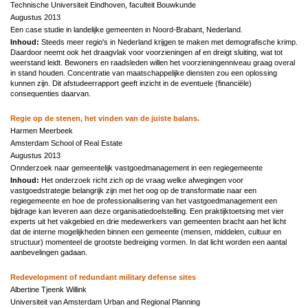
Technische Universiteit Eindhoven, faculteit Bouwkunde
Augustus 2013
Een case studie in landelijke gemeenten in Noord-Brabant, Nederland.
Inhoud:
Steeds meer regio's in Nederland krijgen te maken met demografische krimp.
Daardoor neemt ook het draagvlak voor voorzieningen af en dreigt sluiting, wat tot
weerstand leidt. Bewoners en raadsleden willen het voorzieningenniveau graag overal
in stand houden. Concentratie van maatschappelijke diensten zou een oplossing
kunnen zijn. Dit afstudeerrapport geeft inzicht in de eventuele (financiële)
consequenties daarvan.
Regie op de stenen, het vinden van de juiste balans.
Harmen Meerbeek
Amsterdam School of Real Estate
Augustus 2013
Onnderzoek naar gemeentelijk vastgoedmanagement in een regiegemeente
Inhoud:
Het onderzoek richt zich op de vraag welke afwegingen voor
vastgoedstrategie belangrijk zijn met het oog op de transformatie naar een
regiegemeente en hoe de professionalisering van het vastgoedmanagement een
bijdrage kan leveren aan deze organisatiedoelstelling. Een praktijktoetsing met vier
experts uit het vakgebied en drie medewerkers van gemeenten bracht aan het licht
dat de interne mogelijkheden binnen een gemeente (mensen, middelen, cultuur en
structuur) momenteel de grootste bedreiging vormen. In dat licht worden een aantal
aanbevelingen gadaan.
Redevelopment of redundant military defense sites
Albertine Tjeenk Willink
Universiteit van Amsterdam Urban and Regional Planning