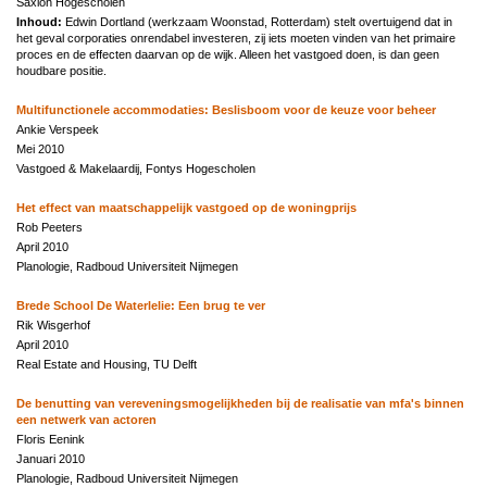
Saxion Hogescholen
Inhoud:
Edwin Dortland (werkzaam Woonstad, Rotterdam) stelt overtuigend dat in
het geval corporaties onrendabel investeren, zij iets moeten vinden van het primaire
proces en de effecten daarvan op de wijk. Alleen het vastgoed doen, is dan geen
houdbare positie.
Multifunctionele accommodaties: Beslisboom voor de keuze voor beheer
Ankie Verspeek
Mei 2010
Vastgoed & Makelaardij, Fontys Hogescholen
Het effect van maatschappelijk vastgoed op de woningprijs
Rob Peeters
April 2010
Planologie, Radboud Universiteit Nijmegen
Brede School De Waterlelie: Een brug te ver
Rik Wisgerhof
April 2010
Real Estate and Housing, TU Delft
De benutting van vereveningsmogelijkheden bij de realisatie van mfa's binnen
een netwerk van actoren
Floris Eenink
Januari 2010
Planologie, Radboud Universiteit Nijmegen