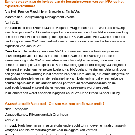
Een onderzoek naar de invloed van de besturingsvorm van een MFA op het
exploitatieresultaat
Ans Keij, Paul de Raad, Henk Smeulders, Tanja Vos
Masterclass Bedrijfskundig Management, Avans
April 2011
Inhoud:
In dit onderzoek staan de volgende vragen centraal: 1. Wat is de omvang
van de exploitatie? 2. Op welke wijze kan de mate van de inhoudelijke samenwerking
een positieve invloed hebben op de exploitatie? 3. Aan welke voorwaarden moet de
besturing van een MFA minimaal voldoen om een positieve invloed te hebben op de
exploitatie van een MFA?
Conclusie:
De besturing van een MFA komt overeen met de besturing van een
netwerkorganisatie. De basis van het succes van een netwerkorganisatie is
samenwerking in de MFA´s, niet alleen qua inhoudelijke diensten, maar ook qua
beheer en een optimale exploitatie. Samenwerking gebaseerd op gelijkwaardigheid is
het meest effectief om het netwerkbelang (is MFA-belang) te dienen. Belangrijk voor
een goede samenwerking is het creëren van een juiste cultuur, structuur, integratie en
eenduidige doelstellingen en de realisatie hiervan. Belangrijk is dat er een erkende
neutrale spelleider is, die samen met de partners de randvoorwaarden en de
spelregels bepaalt en zorgt dat er volgens de spelregels wordt gespeeld.
In dit onderzoek wordt specifiek ingegaan op MFA's uit de Brede School Tilburg.
Maatschappelijk Vastgoed - Op weg van non-profit naar profit?
Niels Kornegoor
Vastgoedkunde, Rijksuniversiteit Groningen
April 2011
Inhoud:
Niels heeft in zijn masterstudie onderzocht tot in hoeverre maatschappelijk
vastgoed een nieuw marktsegment voor beleggers kan vormen.