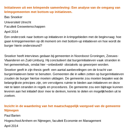
Initiatieven uit een krimpende samenleving: Een analyse van de omgang van
krimpgemeenten met bottom-up initiatieven.
Bas Snoeker
Universiteit Utrecht
Faculteit Geowetenschappen
April 2014
Een onderzoek naar bottom-up initiatieven in krimpgebieden met de beginvraag: hoe
gaan krimpgemeenten op dit moment om met bottom-up initiatieven en hoe wordt de
burger hierin ondersteund?
Snoeker heeft interviews gedaan bij gemeenten in Noordoost Groningen, Zeeuws-
Vlaanderen en Zuid-Limburg. Hij concludeert dat burgerinitiatieven vaak stranden in
het gemeentehuis, omdat hier –onbedoeld- obstakels op geworpen worden.
Snoeker geeft in zijn thesis geeft een aantal aanbevelingen om de kracht van
burgeriniatieven beter te benutten. Gemeenten die in willen zetten op burgerinitiatieven
zouden de burger hiertoe moeten uitdagen. De gemeente zou moeten bepalen wat de
belangrijkste principes zijn, om vervolgens ruimte te bieden aan initiatieven en deze
niet te laten stranden in regels en procedures. De gemeente zou een bijdrage kunnen
leveren aan het initiatief door mee te denken, kennis te delen en mogelijkheden uit te
zoeken.
Inzicht in de waardering van het maatschappelijk vastgoed van de gemeente
Nijmegen
Paul Barten
Hogeschool Arnhem en Nijmegen, faculteit Economie en Management
April 2014