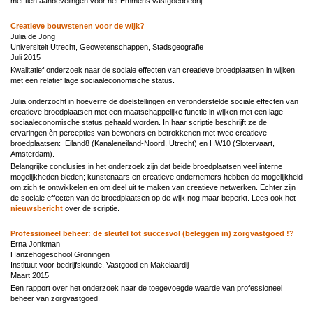
met tien aanbevelingen voor het Emmens vastgoedbedrijf.
Creatieve bouwstenen voor de wijk?
Julia de Jong
Universiteit Utrecht, Geowetenschappen, Stadsgeografie
Juli 2015
Kwalitatief onderzoek naar de sociale effecten van creatieve broedplaatsen in wijken
met een relatief lage sociaaleconomische status.
Julia onderzocht in hoeverre de doelstellingen en veronderstelde sociale effecten van
creatieve broedplaatsen met een maatschappelijke functie in wijken met een lage
sociaaleconomische status gehaald worden.
In haar scriptie beschrijft ze de
ervaringen èn percepties van bewoners en betrokkenen met twee creatieve
broedplaatsen: Eiland8 (Kanaleneiland-Noord, Utrecht) en HW10 (Slotervaart,
Amsterdam).
Belangrijke conclusies in het onderzoek zijn dat beide broedplaatsen veel interne
mogelijkheden bieden; kunstenaars en creatieve ondernemers hebben de mogelijkheid
om zich te ontwikkelen en om deel uit te maken van creatieve netwerken. Echter zijn
de sociale effecten van de broedplaatsen op de wijk nog maar beperkt. Lees ook het
nieuwsbericht
over de scriptie.
Professioneel beheer: de sleutel tot succesvol (beleggen in) zorgvastgoed !?
Erna Jonkman
Hanzehogeschool Groningen
Instituut voor bedrijfskunde, Vastgoed en Makelaardij
Maart 2015
Een rapport over het onderzoek naar de toegevoegde waarde van professioneel
beheer van zorgvastgoed.