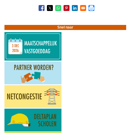
Boeknavigatie-
links
voor
Bouwstenen
voor
Snel naar
Sociaal