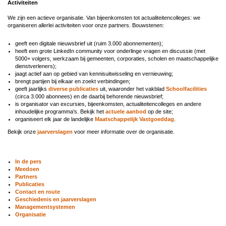
Activiteiten
We zijn een actieve organisatie. Van bijeenkomsten tot actualiteitencolleges: we
organiseren allerlei activiteiten voor onze partners. Bouwstenen:
geeft een digitale nieuwsbrief uit (ruim 3.000 abonnementen);
heeft een grote LinkedIn community voor onderlinge vragen en discussie (met
5000+ volgers, werkzaam bij gemeenten, corporaties, scholen en maatschappelijke
dienstverleners);
jaagt actief aan op gebied van kennisuitwisseling en vernieuwing;
brengt partijen bij elkaar en zoekt verbindingen;
geeft jaarlijks
diverse publicaties
uit, waaronder het vakblad
Schoolfacilities
(circa 3.000 abonnees) en de daarbij behorende nieuwsbrief;
is organisator van excursies, bijeenkomsten, actualiteitencolleges en andere
inhoudelijke programma's. Bekijk het
actuele aanbod
op de site;
organiseert elk jaar de landelijke
Maatschappelijk Vastgoeddag
.
Bekijk onze
jaarverslagen
voor meer informatie over de organisatie.
In de pers
Meedoen
Partners
Publicaties
Contact en route
Geschiedenis en jaarverslagen
Managementsystemen
Organisatie