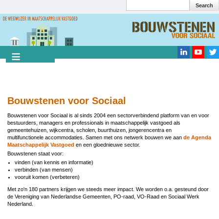
Search
Overslaan
en
Search
naar
de
inhoud
gaan
Bouwstenen voor Sociaal
Bouwstenen voor Sociaal is al sinds 2004 een sectorverbindend platform van en voor
bestuurders, managers en professionals in maatschappelijk vastgoed als
gemeentehuizen, wijkcentra, scholen, buurthuizen, jongerencentra en
multifunctionele accommodaties. Samen met ons netwerk bouwen we aan
de Agenda
Maatschappelijk Vastgoed
en een gloednieuwe sector.
Bouwstenen staat voor:
vinden (van kennis en informatie)
verbinden (van mensen)
vooruit komen (verbeteren)
Met zo'n 180 partners krijgen we steeds meer impact. We worden o.a. gesteund door
de Vereniging van Nederlandse Gemeenten, PO-raad, VO-Raad en Sociaal Werk
Nederland.