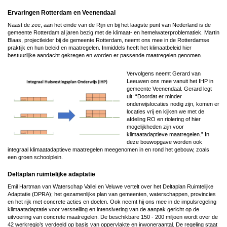
Ervaringen Rotterdam en Veenendaal
Naast de zee, aan het einde van de Rijn en bij het laagste punt van Nederland is de
gemeente Rotterdam al jaren bezig met de klimaat- en hemelwaterproblematiek. Martin
Blaas, projectleider bij de gemeente Rotterdam, neemt ons mee in de Rotterdamse
praktijk en hun beleid en maatregelen. Inmiddels heeft het klimaatbeleid hier
bestuurlijke aandacht gekregen en worden er passende maatregelen genomen.
Vervolgens neemt Gerard van
Leeuwen ons mee vanuit het IHP in
gemeente Veenendaal. Gerard legt
uit: “Doordat er minder
onderwijslocaties nodig zijn, komen er
locaties vrij en kijken we met de
afdeling RO en riolering of hier
mogelijkheden zijn voor
klimaatadaptieve maatregelen.” In
deze bouwopgave worden ook
integraal klimaatadaptieve maatregelen meegenomen in en rond het gebouw, zoals
een groen schoolplein.
Deltaplan ruimtelijke adaptatie
Emil Hartman van Waterschap Vallei en Veluwe vertelt over het Deltaplan Ruimtelijke
Adaptatie (DPRA); het gezamenlijke plan van gemeenten, waterschappen, provincies
en het rijk met concrete acties en doelen. Ook neemt hij ons mee in de impulsregeling
klimaatadaptatie voor versnelling en intensivering van de aanpak gericht op de
uitvoering van concrete maatregelen. De beschikbare 150 - 200 miljoen wordt over de
42 werkregio’s verdeeld op basis van oppervlakte en inwoneraantal. De regeling staat