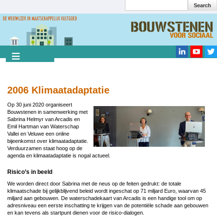
Search
Overslaan
en
Search
naar
de
inhoud
gaan
2006 Klimaatadaptatie
Op 30 juni 2020 organiseert
Bouwstenen in samenwerking met
Sabrina Helmyr van Arcadis en
Emil Hartman van Waterschap
Vallei en Veluwe een online
bijeenkomst over klimaatadaptatie.
Verduurzamen staat hoog op de
agenda en klimaatadaptatie is nogal actueel.
Risico’s in beeld
We worden direct door Sabrina met de neus op de feiten gedrukt: de totale
klimaatschade bij gelijkblijvend beleid wordt ingeschat op 71 miljard Euro, waarvan 45
miljard aan gebouwen. De waterschadekaart van Arcadis is een handige tool om op
adresniveau een eerste inschatting te krijgen van de potentiële schade aan gebouwen
en kan tevens als startpunt dienen voor de risico-dialogen.