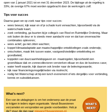
open van 1 januari 2021 tot en met 31 december 2023. De bijdrage uit de regeling is
33%; de overige 67% moet worden opgebracht door de werkregio’s zelf.
Tips voor succes
Daarna gaan we op zoek naar tips voor succes:
wees bewust, kijk waar en of je schade kunt verwachten, bijvoorbeeld via de
waterschade kaart;
zoek verbinding, ga buurten bij je collega’s van Riool en Ruimtelijke Ordening. Maar
ook buiten de deur er is steeds meer aandacht voor en dat kan onverwachte
combinaties opleveren;
wees actief, ga niet zitten wachten;
koppel klimaatadaptatie aan maatschappelijke ontwikkelingen zoals onderwijs;
ontschotten, maak link tussen water, vastgoed/stedelijke ontwikkeling en
grondbeleid;
koppelen van duurzaamheidopgaven en -maatregelen; bijvoorbeeld een
groen/blauw dak en zonnecollectoren versterken elkaar en dus de business case;
water heeft waarde, kijk daarom ook breder naar de belevingswaarde;
kijk naar financieringsmogelijkheden via rioolrecht;
nodig het Waterschap uit bij een lunch evenement of iets dergelijks voor verbinding,
kennis en subsidiekansen.
What's next?
Een van de uitdagingen is om het onderwerp aan de praat
te krijgen in ieders eigen organisatie. Vanuit Bouwstenen
verzamelen en verspreiden we goede voorbeelden. Heb je
die? stuur die dan naar
nieuws@bouwstenen.nl
.