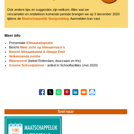
Ook andere tips en suggesties zijn welkom. Alles wat we
verzamelen en ontdekken komende periode brengen we op 3 december 2020
tijdens de
Maatschappelijk Vastgoeddag
. Aanmelden kan vast.
Meer info
Presentatie
Klimaatadaptatie
Bericht
Meer zicht op klimaatrisico’s
Bericht klimaatbeleid & filmpje Emil
Verkennende notitie
Weerwoord
(beleid Rotterdam, duurzaam en fris)
Groene Schoolpleinen
- artikel in Schoolfacilities (mei 2020)
Boeknavigatie-
links
voor
2006
Klimaatadaptatie
Snel naar