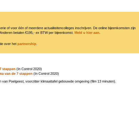
erie of voor één of meerdere actualiteitencolleges inschrijven. De online bijeenkomsten zijn
Anderen betalen €195,- ex BTW per bijeenkomst.
Meld u hier aan.
tie over het
partnership
.
 7 stappen
(In Control 2020)
ma van de 7 stappen
(In Control 2020)
 van Poelgeest, voorzitter klimaattafel gebouwde omgeving (film 13 minuten).