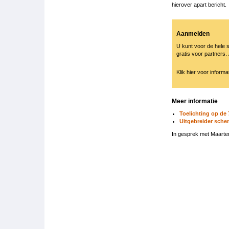
hierover apart bericht.
Aanmelden
U kunt voor de hele s
gratis voor partners.
Klik hier voor informa
Meer informatie
Toelichting op de
Uitgebreider sche
In gesprek met Maarten