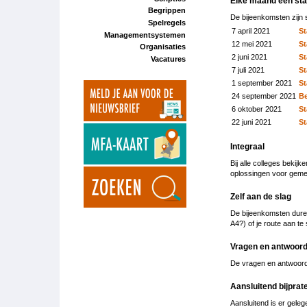
Elke maand een st
Begrippen
De bijeenkomsten zijn s
Spelregels
7 april 2021
St
Managementsystemen
12 mei 2021
St
Organisaties
2 juni 2021
St
Vacatures
7 juli 2021
St
1 september 2021
St
24 september 2021
Be
6 oktober 2021
St
22 juni 2021
St
Integraal
Bij alle colleges bekijk
oplossingen voor geme
Zelf aan de slag
De bijeenkomsten duren
A4?) of je route aan t
Vragen en antwoor
De vragen en antwoord
Aansluitend bijprat
Aansluitend is er gele