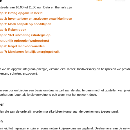
ap
teeds van 10.00 tot 11.00 uur. Data en thema's zijn:
ap 1: Breng opgave in beeld
ap 2: Inventariseer en analyseer ontwikkelingen
ap 3: Maak aanpak op hoofdlijnen
ap 4: Reken door
ap 5: Stel uitvoeringsstrategie op
stuurlijk oploopje (wethouders)
ap 6: Regel randvoorwaarden
ap 7: Monitoren feitelijk energiegebruik
en we de opgave integraal (energie, klimaat, circulariteit, biodiversiteit) en bespreken we prak
enten, scholen, enzovoort.
 een uur en bieden een basis om daarna zelf aan de slag te gaan met het opstellen van je ei
e scherpen. Leuk als je die vervolgens ook weer met het netwerk deelt.
den
en die aan de orde zijn worden na elke bijeenkomst aan de deelnemers toegestuurd.
en
genheid tot napraten en zijn er soms netwerkbijeenkomsten gepland. Deelnemers aan de net