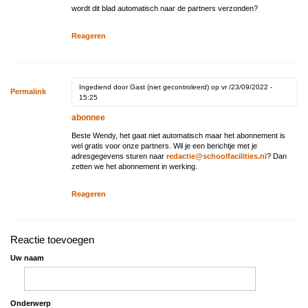
wordt dit blad automatisch naar de partners verzonden?
Reageren
Ingediend door
Gast (niet gecontroleerd)
op vr /23/09/2022 -
Permalink
15:25
abonnee
Beste Wendy, het gaat niet automatisch maar het abonnement is
wel gratis voor onze partners. Wil je een berichtje met je
adresgegevens sturen naar
redactie@schoolfacilities.nl
? Dan
zetten we het abonnement in werking.
Reageren
Reactie toevoegen
Uw naam
Onderwerp