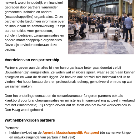
netwerk wordt inhoudelijk en financieel
gedragen door partners waaronder
gemeenten, scholen en andere
(maatschappelijke) organisaties. Onze
partnernotitie biedt meer informatie over
de inhoud van de samenwerking. Er zijn
partnernotities voor
gemeenten,
scholen, bedrijven, zorgorganisaties en
andere maatschappelijke organisaties.
Deze zijn te vinden onderaan deze
pagina.
Voordelen van een partnership
Partners geven aan dat alles binnen hun organisatie beter gaat doordat ze bij
Bouwstenen zijn aangesloten. Ze weten wat er elders speelt, waar ze zich aan kunnen
spiegelen en waar de risico's liggen. Ze hoeven ook het wiel niet helemaal zelf uit te
vinden. Het houdt bestuurders en professionals scherp, gemotiveerd en trots op wat
we samen maken.
Door het onderlinge contact en de netwerkstructuur fungeren partners ook als
klankbord voor brancheorganisaties en ministeries (momenteel erg actueel in verband
met het klimaatbeleid). Zij zorgen ervoor dat de stem van het lokale werkveld ook in
Den Haag wordt gehoord.
Wat hebben/krijgen partners
Partners:
hebben invloed op de
Agenda Maatschappelijk Vastgoed
(de samenwerkings-
en ontwikkelagenda van partijen in het veld)