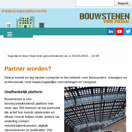
Search
Overslaan
en
Search
naar
de
inhoud
gaan
Ingediend door
Gast (niet gecontroleerd)
op
vr /01/01/2021 - 12:00
Partner worden?
Deel je kennis en leg nieuwe contacten in het netwerk voor bestuurders, managers en
professionals rond maatschappelijke voorzieningen en vastgoed.
Image
Onafhankelijk platform
Bouwstenen is een
kennis(ontwikkelend) platform met
meer dan 350 mensen uit het werkveld
die actief hun kennis uitwisselen en
elkaar vooruit helpen onder andere via
onderling contact,
netwerkbijeenkomsten, digitale
nieuwsbrieven en publicaties. Het