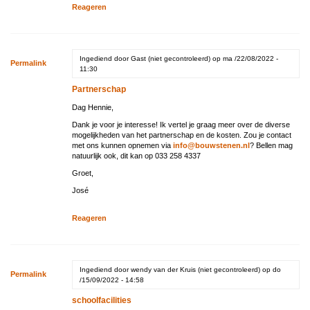
Reageren
Ingediend door
Gast (niet gecontroleerd)
op ma /22/08/2022 -
Permalink
11:30
Partnerschap
Dag Hennie,
Dank je voor je interesse! Ik vertel je graag meer over de diverse
mogelijkheden van het partnerschap en de kosten. Zou je contact
met ons kunnen opnemen via
info@bouwstenen.nl
? Bellen mag
natuurlijk ook, dit kan op 033 258 4337
Groet,
José
Reageren
Ingediend door
wendy van der Kruis (niet gecontroleerd)
op do
Permalink
/15/09/2022 - 14:58
schoolfacilities