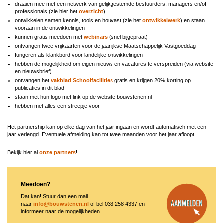
draaien mee met een netwerk van gelijkgestemde bestuurders, managers en/of
professionals (zie hier het
overzicht
)
ontwikkelen samen kennis, tools en houvast (zie het
ontwikkelwerk
) en staan
vooraan in de ontwikkelingen
kunnen gratis meedoen met
webinars
(snel bijgepraat)
ontvangen twee vrijkaarten voor de jaarlijkse Maatschappelijk Vastgoeddag
fungeren als klankbord voor landelijke ontwikkelingen
hebben de mogelijkheid om eigen nieuws en vacatures te verspreiden (via website
en nieuwsbrief)
ontvangen het
vakblad Schoolfacilities
gratis en krijgen 20% korting op
publicaties in dit blad
staan met hun logo met link op de website bouwstenen.nl
hebben met alles een streepje voor
Het partnership kan op elke dag van het jaar ingaan en wordt automatisch met een
jaar verlengd. Eventuele afmelding kan tot twee maanden voor het jaar afloopt.
Bekijk hier al
onze partners
!
Image
Meedoen?
Dat kan! Stuur dan een mail
naar
i
nfo@bouwstenen.nl
of bel 033 258 4337 en
informeer naar de mogelijkheden.