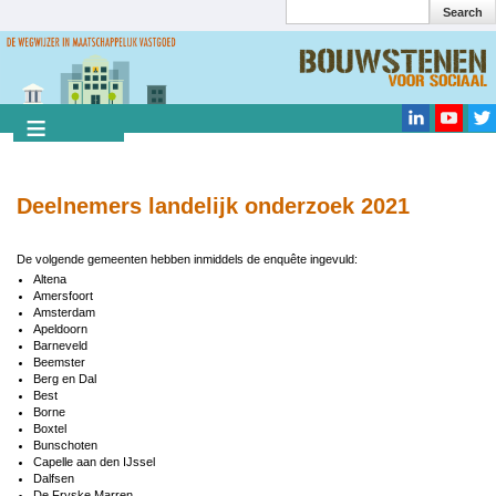
Search
Overslaan
en
Search
naar
de
inhoud
gaan
Deelnemers landelijk onderzoek 2021
De volgende gemeenten hebben inmiddels de enquête ingevuld:
Altena
Amersfoort
Amsterdam
Apeldoorn
Barneveld
Beemster
Berg en Dal
Best
Borne
Boxtel
Bunschoten
Capelle aan den IJssel
Dalfsen
De Fryske Marren