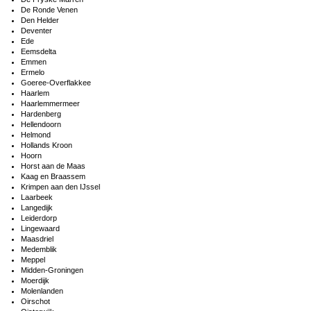
De Ronde Venen
Den Helder
Deventer
Ede
Eemsdelta
Emmen
Ermelo
Goeree-Overflakkee
Haarlem
Haarlemmermeer
Hardenberg
Hellendoorn
Helmond
Hollands Kroon
Hoorn
Horst aan de Maas
Kaag en Braassem
Krimpen aan den IJssel
Laarbeek
Langedijk
Leiderdorp
Lingewaard
Maasdriel
Medemblik
Meppel
Midden-Groningen
Moerdijk
Molenlanden
Oirschot