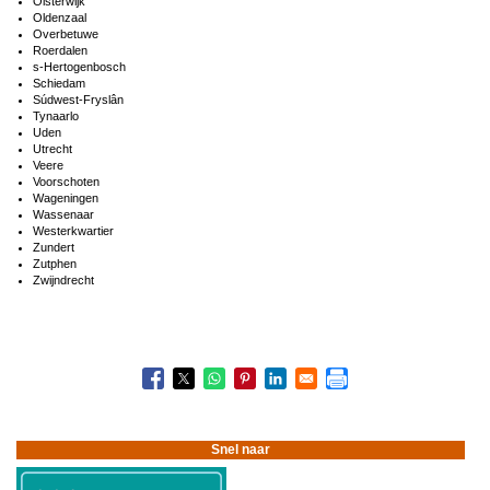
Oisterwijk
Oldenzaal
Overbetuwe
Roerdalen
s-Hertogenbosch
Schiedam
Súdwest-Fryslân
Tynaarlo
Uden
Utrecht
Veere
Voorschoten
Wageningen
Wassenaar
Westerkwartier
Zundert
Zutphen
Zwijndrecht
Boeknavigatie-
links
voor
Deelnemers
landelijk
Snel naar
onderzoek
2021