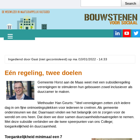
Search
Overslaan
en
Search
naar
de
inhoud
gaan
Ingediend door
Gast (niet gecontroleerd)
op
ma /10/01/2022 - 14:33
Eén regeling, twee doelen
Gemeente Horst aan de Maas weet met een subsidieregeling
verenigingen te stimuleren hun gebouwen zowel inclusiever als
duurzamer te maken.
Wethouder Han Geurts: “Veel verenigingen zetten zich iedere
dag in om fijne ontmoetingsplekken voor iedereen te creëren. Als gemeente
ondersteunen we dat. Daarnaast vinden we het belangrijk om te zorgen voor de
wereld om ons heen. Dat doen we door samen duurzaamheidsmaatregelen te nemen.
Met deze subsidie verbinden we die twee speerpunten van ons College;
toegankelijkheid én duurzaamheid.
Toegankelijkheid minimaal een 7