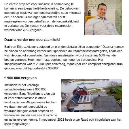
De eerste stap om voor subsidie in aanmerking te
komen is een toegankelijkheids-meting. De gebouwen
moeten op basis van een onafhankelijke scan minimaal
een 7 scoren. Is die lager dan moeten eerst
maatregelen worden getroffen om de toegankelijkheid
te verbeteren. De kosten voor deze maatregelen
worden voor 70% vergoed.
Daarna verder met duurzaamheid
Bart van Rijn, adviseur vastgoed en grondexploitatie bij de gemeente: “Daarna kunnen
ze binnen de aanvraag verder met specifieke duurzaamheidsmaatregelen, zoals een
warmtepomp of zonneboiler. Van deze maatregelen wordt maximaal 50% van de
kosten vergoed. Hoe meer maatregelen, hoe hoger de vergoeding. Het
subsidieplafond was € 25.000 per aanvraag, maar voor een compleet energieneutraal
gebouw was dat bijvoorbeeld € 30.000”.
€ 900.000 vergeven
Inmiddels is het volledige
subsidiebedrag van € 900.000
vergeven. Bart: “Mooi om te zien dat
er veel enthousiasme is om te
verduurzamen. Als gemeente hebben
we daarmee ook goed zicht op
waaraan het geld wordt besteed en
werken we samen aan een duurzame
en inclusieve gemeente. In november 2021 heeft onze Raad ook circulariteit aan het
lijstje toegevoegd.”