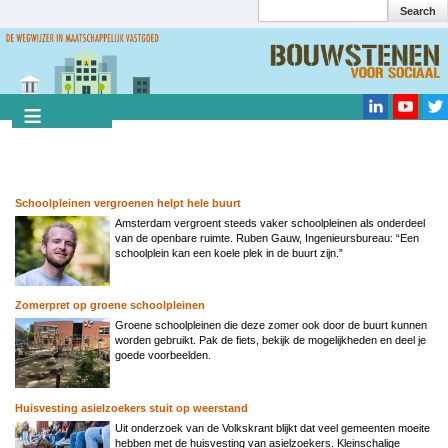
Search
Overslaan
en
Search
naar
de
inhoud
gaan
Schoolpleinen vergroenen helpt hele buurt
Amsterdam vergroent steeds vaker schoolpleinen als onderdeel
van de openbare ruimte. Ruben Gauw, Ingenieursbureau: “Een
schoolplein kan een koele plek in de buurt zijn.”
Zomerpret op groene schoolpleinen
Groene schoolpleinen die deze zomer ook door de buurt kunnen
worden gebruikt. Pak de fiets, bekijk de mogelijkheden en deel je
goede voorbeelden.
Huisvesting asielzoekers stuit op weerstand
Uit onderzoek van de Volkskrant blijkt dat veel gemeenten moeite
hebben met de huisvesting van asielzoekers. Kleinschalige